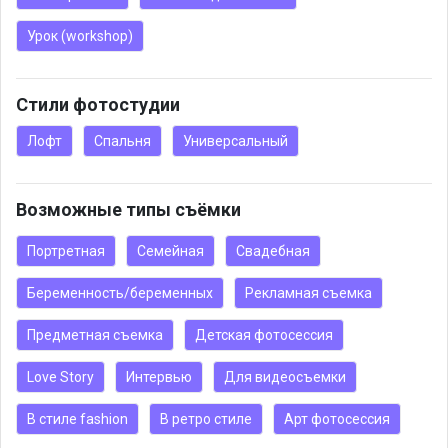
Урок (workshop)
Стили фотостудии
Лофт
Спальня
Универсальный
Возможные типы съёмки
Портретная
Семейная
Свадебная
Беременность/беременных
Рекламная съемка
Предметная съемка
Детская фотосессия
Love Story
Интервью
Для видеосъемки
В стиле fashion
В ретро стиле
Арт фотосессия