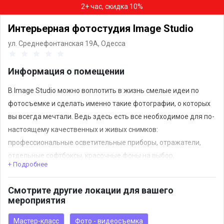
2+ час, скидка 10%
Интерьерная фотостудия Image Studio
ул. Среднефонтанская 19А,
Одесса
Информация о помещении
В Image Studio можно воплотить в жизнь смелые идеи по
фотосъемке и сделать именно такие фотографии, о которых
вы всегда мечтали. Ведь здесь есть все необходимое для по-
настоящему качественных и живых снимков:
профессиональные осветительные приборы, отражатели,
отдельные софтбоксы, красочные фоны на выбор,
+ Подробнее
интерьерная мебель, звуковые колонки и штативы, а также
отдельная гримерная комната.
Смотрите другие локации для вашего
мероприятия
Мастер-класс
Фото - видеосъемка