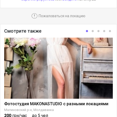
!
Пожаловаться на локацию
Смотрите также
Фотостудия MAKONASTUDIO с разными локациями
кими залами
Малиновский р-н, Молдаванка
200
грн/час
до 5 чел