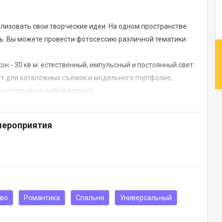
ализовать свои творческие идеи. На одном пространстве
ль. Вы можете провести фотосессию различной тематики:
н - 30 кв.м. естественный, импульсный и постоянный свет.
ут для каталожных съёмок и модельного портфолио,
р платьев на любой возраст.
мероприятия
ата.
тво
Романтика
Спальня
Универсальный