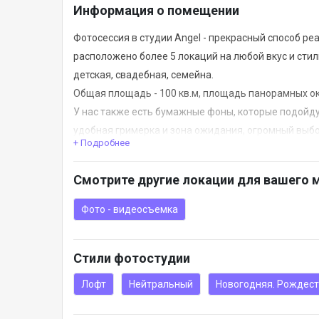
Информация о помещении
Фотосессия в студии Angel - прекрасный способ ре
расположено более 5 локаций на любой вкус и сти
детская, свадебная, семейна.
Общая площадь - 100 кв.м, площадь панорамных око
У нас также есть бумажные фоны, которые подойд
удобная гримерка и зона ожидания, огромный выбо
+ Подробнее
Смотрите другие локации для вашего 
Возможность приобретения Подарочного Сертифик
Фото - видеосъемка
Стили фотостудии
Лофт
Нейтральный
Новогодняя. Рождес