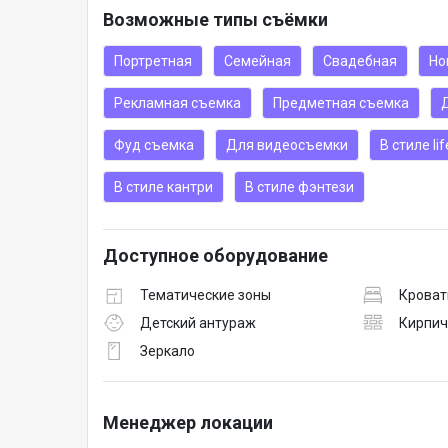
Возможные типы съёмки
Портретная
Семейная
Свадебная
Но
Рекламная съемка
Предметная съемка
Фуд съемка
Для видеосъемки
В стиле lif
В стиле кантри
В стиле фэнтези
Доступное оборудование
Тематические зоны
Кроват
Детский антураж
Кирпич
Зеркало
Менеджер локации