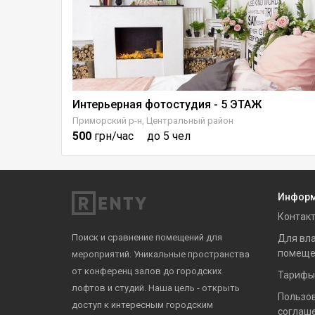
Интерьерная фотостудия - 5 ЭТАЖ
Приморский р-н, Центральный район
500
грн/час
до 5 чел
Инфор
Контак
Поиск и сравнение помещений для
Для вл
помеще
мероприятий. Уникальные пространства
от конференц залов до городских
Тарифы
лофтов и студий. Наша цель - открыть
Пользо
доступ к интересным городским
соглаш