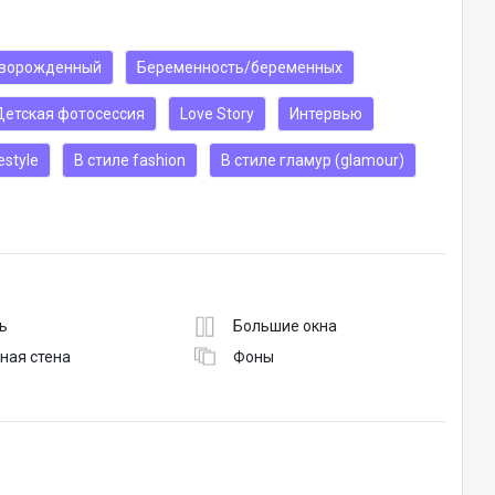
ворожденный
Беременность/беременных
Детская фотосессия
Love Story
Интервью
estyle
В стиле fashion
В стиле гламур (glamour)
ь
Большие окна
ная стена
Фоны