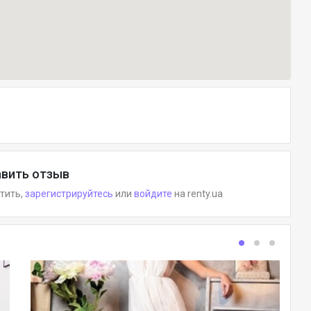
вить отзыв
етить,
зарегистрируйтесь
или
войдите
на renty.ua