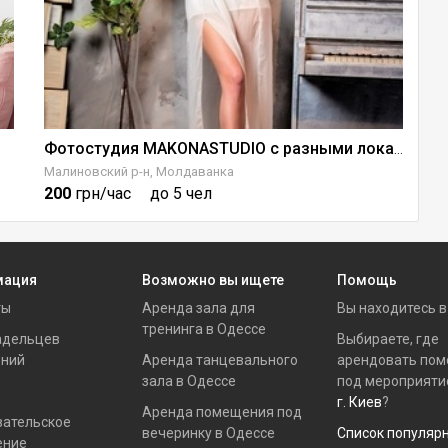
И
Фотостудия MAKONASTUDIO с разными локациями
Малиновский р-н, Молдаванка
Пр
200
грн/час
до 5 чел
5
мация
Возможно вы ищете
Помощь
ты
Аренда зала для
Вы находитесь 
тренинга в Одессе
адельцев
Выбираете, где
ний
Аренда танцевального
арендовать по
зала в Одессе
под мероприяти
г. Киев
?
Аренда помещения под
вательское
вечеринку в Одессе
Список популяр
ение