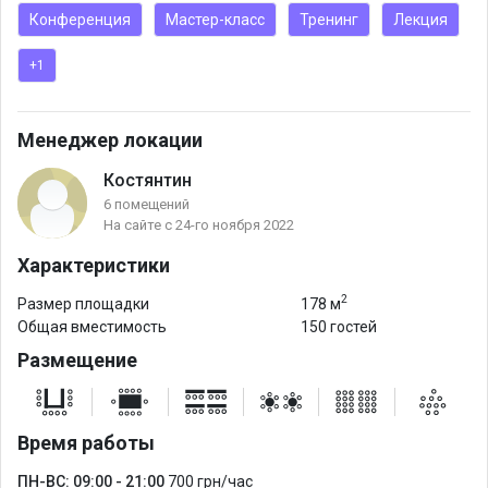
пюпитрами.
Конференция
Мастер-класс
Тренинг
Лекция
+1
Менеджер локации
Костянтин
6 помещений
На сайте с 24-го ноября 2022
Характеристики
2
Размер площадки
178 м
Общая вместимость
150 гостей
Размещение
Время работы
ПН-ВС: 09:00 - 21:00
700 грн/час