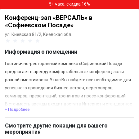
5+ часа, скидка 16%
Конференц-зал «ВЕРСАЛЬ» в
«Софиевском Посаде»
ул. Киевская 81/2,
Киевская обл.
Информация о помещении
Гостинично-ресторанный комплекс «Софиевский Посад»
предлагает в аренду комфортабельные конференц-залы
разной вместимости. У нас Вы найдете все необходимое для
успешного проведения бизнес-встреч, переговоров,
семинаров, презентаций, тренингов и пресс-конференций.
В стоимость аренды входит доступ в Интернет и стандартное
+ Подробнее
обеспечение. В соответствии с форматом Вашего
мероприятия и запланированной схемой рассадки (круглый
Смотрите другие локации для вашего
стол, класс и др.) мы оборудываем конференц-холл
мероприятия
эргономичными креслами, столами или стульями с