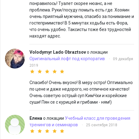
понравилось! Туалет скорее нюанс, а не
проблема. Руки/посуду помыть есть где. Хозяин
очень приятный мужчина, спасибо за понимание и
гостеприимство! В 5 минутах ходьбы есть Фора,
что очень удобно. Таксисты тоже без трудностей
находят адрес.
Volodymyr Lado Obraztsov
о локации
Оригинальный лофт под корпоратив
·
09 декабря
2019
Спасибо! Очень вкусно! В меру остро! Оптимально
по цене и даже недорого, но отличное качество!
Очень советую острый суп КимЧхи и корейские
суши! Пян се с курицей и грибами - ням!)
Елена
о локации
Учебный класс для проведения
тренингов и семинаров
·
25 сентября 2018