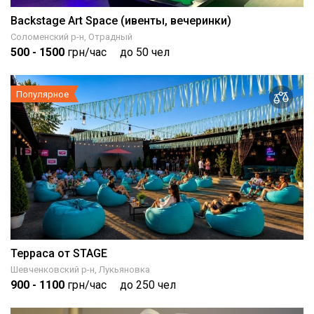
Backstage Art Space (ивенты, вечеринки)
Соломенский р-н, Отрадный
500
- 1500
грн/час
до 50 чел
Популярное
Терраса от STAGE
Шевченковский р-н, Лукьяновка
900
- 1100
грн/час
до 250 чел