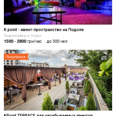
K.point - ивент-пространство на Подоле
Подольский р-н, Подол
1500
- 2800
грн/час
до 300 чел
Популярное
KPoint TERRACE для незабываемых ивентов