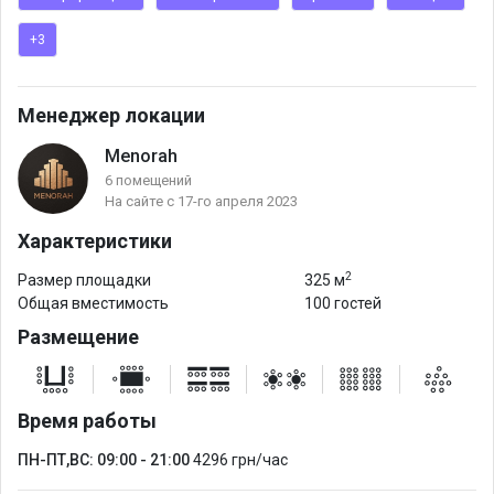
По желанию заказчика возможно предоставление
+3
дополнительных услуг:
• Кйтеринг-услуги любого уровня сложности (кофе-брейк,
фуршет и т.п.);
Менеджер локации
• Аренда дополнительного оборудования (флип-чарт, радио-
Menorah
и проволочные микрофоны, растяжки для баннера, кулер и
6 помещений
т.п.);
На сайте с 17-го апреля 2023
• Организация онлайн трансляции или видеозаписи
Характеристики
мероприятия;
2
• Оформление зала.
Размер площадки
325 м
Общая вместимость
100 гостей
• Услуги хостеса.
Размещение
Время работы
ПН-ПТ,ВС: 09:00 - 21:00
4296 грн/час