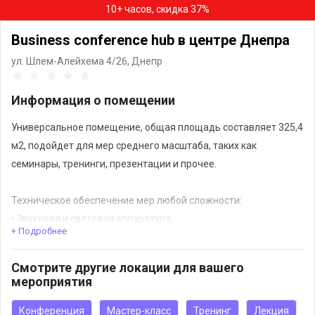
10+ часов, скидка 37%
Business conference hub в центре Днепра
ул. Шлем-Алейхема 4/26,
Днепр
Информация о помещении
Универсальное помещение, общая площадь составляет 325,4
м2, подойдет для мер среднего масштаба, таких как
семинары, тренинги, презентации и прочее.
Техническое обеспечение мер любой сложности:
• Звуковая и световая аппаратура;
+ Подробнее
• Видео и мультимедиа оборудование;
• Конгресс-системы и техника для синхронного перевода
Смотрите другие локации для вашего
языка;
мероприятия
• Проекторы для презентаций;
• Аппаратура для конференций;
Конференция
Мастер-класс
Тренинг
Лекция