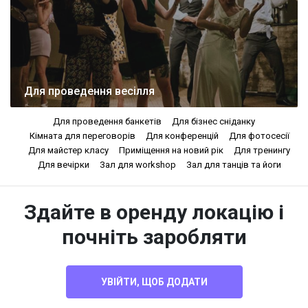
Для проведення весілля
Для проведення банкетів
Для бізнес сніданку
Кімната для переговорів
Для конференцій
Для фотосесії
Для майстер класу
Приміщення на новий рік
Для тренингу
Для вечірки
Зал для workshop
Зал для танців та йоги
Здайте в оренду локацію і
почніть заробляти
УВІЙТИ, ЩОБ ДОДАТИ