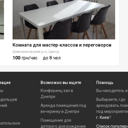
Комната для мастер-классов и переговоров
З
Шевченковский р-н, Центр
Ки
100
грн/час
до 8 чел
1
мация
Возможно вы ищете
Помощь
ты
Конференц зал в
Вы находитесь 
Днепре
адельцев
Выбираете, где
ний
Аренда помещения под
арендовать по
вечеринку в Днепре
под мероприяти
г. Киев
?
Помещение для
вательское
детского дня рождения
Список популяр