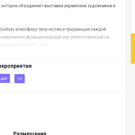
, которое объединяет выставки украинских художников и
 особую атмосферу творчества и придающая каждой
дновременно функциональный зал, расположенный на
роприятий до 50 гостей.
нингов, презентаций, лекций, творческих вечеров или
мероприятия
тся под ваш формат мероприятия и может быть оснащён
ка до качественной проекции и световых решений для
ция
+4
Размещение