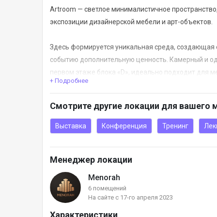
Artroom — светлое минималистичное пространство
экспозиции дизайнерской мебели и арт-объектов.
Здесь формируется уникальная среда, создающая
событию дополнительную ценность. Камерный и о
первом этаже блока «D», идеально подходит для ме
+ Подробнее
Это продуманное пространство для семинаров, тре
Смотрите другие локации для вашего 
брендовых событий. Artroom легко трансформируе
современной техникой — от профессионального зву
Выставка
Конференция
Тренинг
Лек
любого события.
Менеджер локации
Menorah
6 помещений
На сайте с 17-го апреля 2023
Характеристики