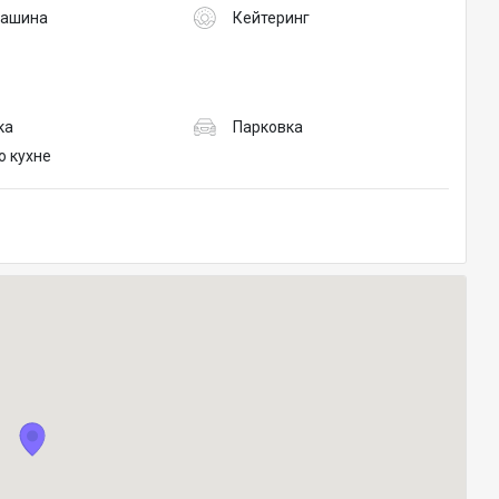
машина
Кейтеринг
ка
Парковка
о кухне