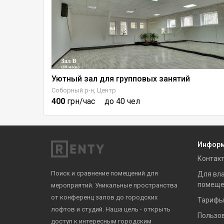
ндустрии
Уютный зал для групповых занятий
Соборный р-н, Центр
400
грн/час
до 40 чел
Инфор
Контак
Поиск и сравнение помещений для
Для вл
помеще
мероприятий. Уникальные пространства
от конференц залов до городских
Тарифы
лофтов и студий. Наша цель - открыть
Пользо
доступ к интересным городским