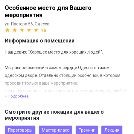
Особенное место для Вашего
мероприятия
ул. Пастера 56,
Одесса
4.8
Информация о помещении
Наш девиз: "Хорошее место для хороших людей".
Мы расположенный в самом сердце Одессы в тихом
одесском дворе. Отдельно стоящий особнячок, в котором
проходит только ваше мероприятие.
Наше помещение - трансформер, подстраивается под любые
+ Подробнее
мероприятия: семинар, психологический круг, творческий МК
за столами. Мы выстраиваем пространство по вашему
Смотрите другие локации для вашего
запросу, но исходя из наших технических возможностей.
мероприятия
Переговоры
Мастер-класс
Тренинг
Лекция