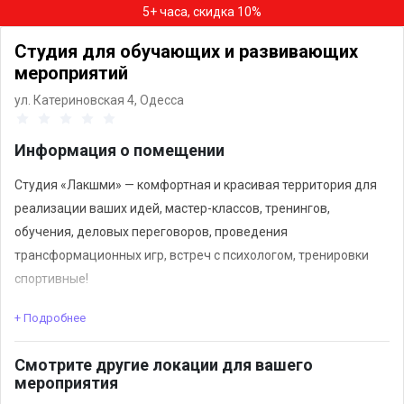
5+ часа, скидка 10%
Студия для обучающих и развивающих
мероприятий
ул. Катериновская 4,
Одесса
Информация о помещении
Студия «Лакшми» — комфортная и красивая территория для
реализации ваших идей, мастер-классов, тренингов,
обучения, деловых переговоров, проведения
трансформационных игр, встреч с психологом, тренировки
спортивные!
+ Подробнее
У нас установлен мощный генератор - свет есть!!!
Смотрите другие локации для вашего
Наши преимущества:
мероприятия
удобное расположение в центре города,