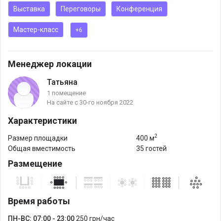
очень удобные кабинеты: большие и маленькие, есть зал со
Выставка
Переговоры
Конференция
столом, есть зал с коврами;
Мастер-класс
+6
ароматный вкусный кофе и перекусы;
располагающая атмосфера, энергия для работы.
Менеджер локации
Татьяна
1 помещение
На сайте с 30-го ноября 2022
Характеристики
2
Размер площадки
400 м
Общая вместимость
35 гостей
Размещение
Время работы
ПН-ВС: 07:00 - 23:00
250 грн/час