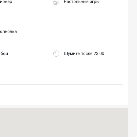
ионер
Настольные игры
олновка
обой
Шумите после 23:00