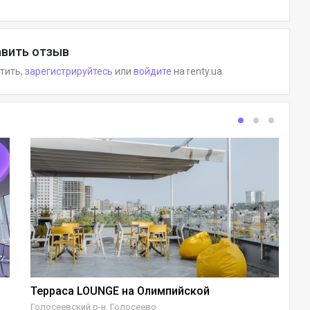
вить отзыв
етить,
зарегистрируйтесь
или
войдите
на renty.ua
Терраса LOUNGE на Олимпийской
Л
Голосеевский р-н, Голосеево
По