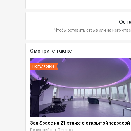
Оста
Чтобы оставить отзыв или на него отв
Смотрите также
Популярное
Зал Space на 21 этаже с открытой террасой
Конференц-зал в бизнес-центре возле м. Олимпийская
Печерский р-н, Печерск