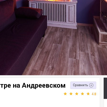
еатре на Андреевском
Сравнить
4.8