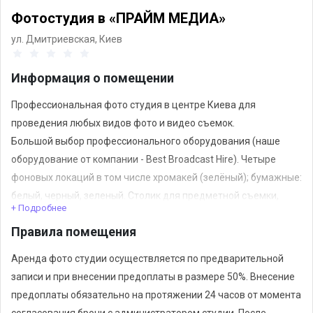
Фотостудия в «ПРАЙМ МЕДИА»
ул. Дмитриевская,
Киев
Информация о помещении
Профессиональная фото студия в центре Киева для
проведения любых видов фото и видео съемок.
Большой выбор профессионального оборудования (наше
оборудование от компании - Best Broadcast Hire). Четыре
фоновых локаций в том числе хромакей (зелёный); бумажные:
белый, черный, зеленый. Столик для предметной съемки,
+ Подробнее
деревянные паллеты, тумбы, столы, стулья, телевизор. Для
Правила помещения
видео съемки вы можете воспользоваться возможностью
записывать “чистый” звук (петличный микрофон).
Аренда фото студии осуществляется по предварительной
записи и при внесении предоплаты в размере 50%. Внесение
предоплаты обязательно на протяжении 24 часов от момента