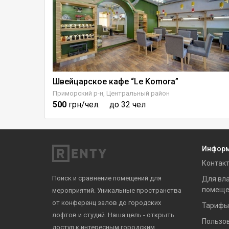
 релакса
Швейцарское кафе “Le Komora”
Приморский р-н, Центральный район
500
грн/чел.
до 32 чел
Инфор
Контак
Поиск и сравнение помещений для
Для вл
помеще
мероприятий. Уникальные пространства
от конференц залов до городских
Тарифы
лофтов и студий. Наша цель - открыть
Пользо
доступ к интересным городским