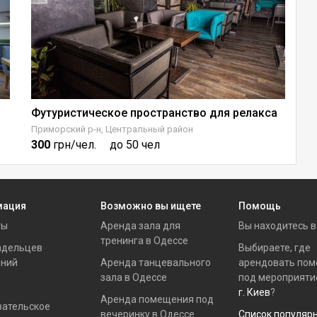
Футуристическое пространство для релакса
Ш
Приморский р-н, Центральный район
Пр
300
грн/чел.
до 50 чел
5
мация
Возможно вы ищете
Помощь
ты
Аренда зала для
Вы находитесь 
тренинга в Одессе
адельцев
Выбираете, где
ний
Аренда танцевального
арендовать по
зала в Одессе
под мероприяти
г. Киев
?
Аренда помещения под
вательское
вечеринку в Одессе
Список популяр