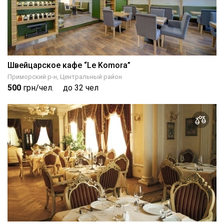
Швейцарское кафе “Le Komora”
Приморский р-н, Центральный район
500
грн/чел.
до 32 чел