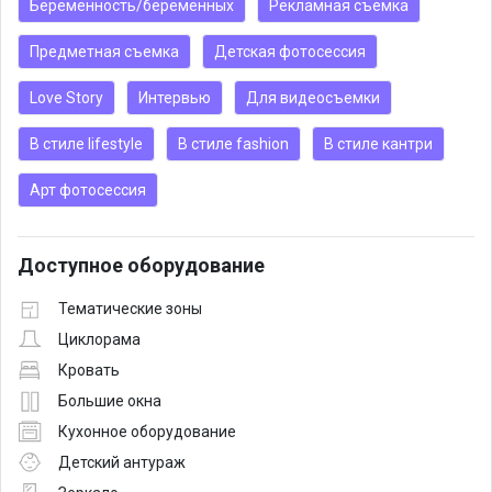
Беременность/беременных
Рекламная съемка
Предметная съемка
Детская фотосессия
Love Story
Интервью
Для видеосъемки
В стиле lifestyle
В стиле fashion
В стиле кантри
Арт фотосессия
Доступное оборудование
Тематические зоны
Циклорама
Кровать
Большие окна
Кухонное оборудование
Детский антураж