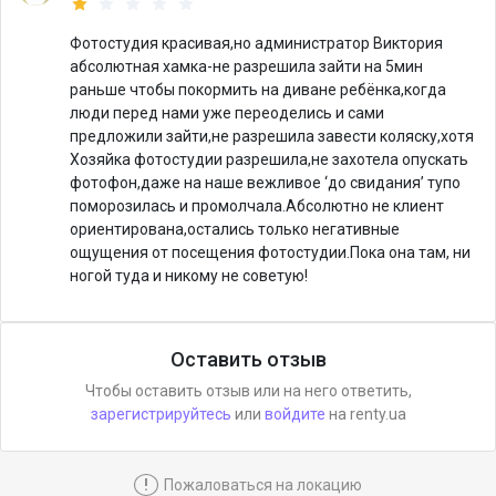
Фотостудия красивая,но администратор Виктория
абсолютная хамка-не разрешила зайти на 5мин
раньше чтобы покормить на диване ребёнка,когда
люди перед нами уже переоделись и сами
предложили зайти,не разрешила завести коляску,хотя
Хозяйка фотостудии разрешила,не захотела опускать
фотофон,даже на наше вежливое ‘до свидания’ тупо
поморозилась и промолчала.Абсолютно не клиент
ориентирована,остались только негативные
ощущения от посещения фотостудии.Пока она там, ни
ногой туда и никому не советую!
Оставить отзыв
Чтобы оставить отзыв или на него ответить,
зарегистрируйтесь
или
войдите
на renty.ua
!
Пожаловаться на локацию