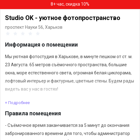
8+ час, скидка 10%
Studio OK - уютное фотопространство
проспект Науки 56,
Харьков
Информация о помещении
Мы уютная фотостудия в Харькове, в минуте пешком от ст. м.
23 Августа. 65 метров съёмочного пространства, большие
окна, море естественного света, огромная белая циклорама,
лофтовый интерьер и фактурные, цветные стены. Будем рады
видеть вас у нас в гостях!
+ Подробнее
Мы предлагаем лучшие условия для каталожной и рекламной
Правила помещения
съемки. Даем большие скидки для магазинов, которые
снимают большое количество товарных позиций.
- Съёмочное время заканчивается за 5 минут до окончания
забронированного времени для того, чтобы администратор