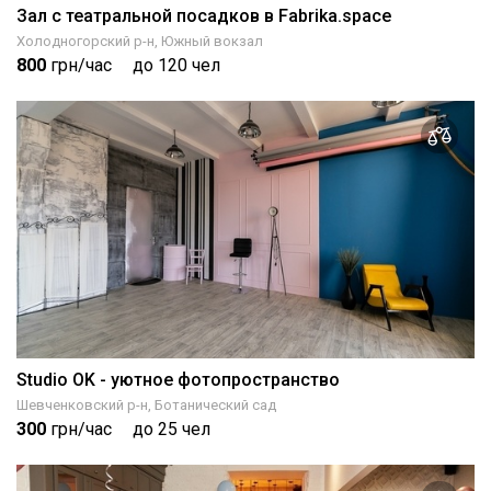
Зал с театральной посадков в Fabrika.space
Холодногорский р-н, Южный вокзал
800
грн/час
до 120 чел
Studio OK - уютное фотопространство
Шевченковский р-н, Ботанический сад
300
грн/час
до 25 чел