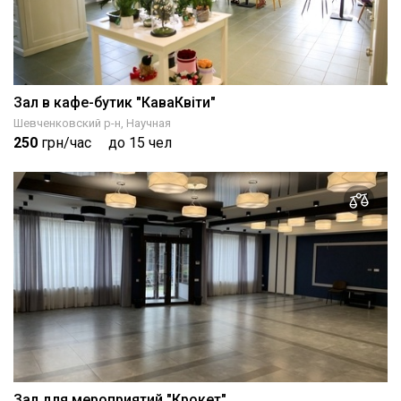
Зал в кафе-бутик "КаваКвіти"
Шевченковский р-н, Научная
250
грн/час
до 15 чел
Зал для мероприятий "Крокет"