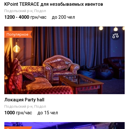
KPoint TERRACE для незабываемых ивентов
Подольский р-н, Подол
1200
- 4000
грн/час
до 200 чел
Популярное
Локация Party hall
Подольский р-н, Подол
1000
грн/час
до 15 чел