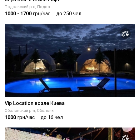
Подольский р-н, Подол
1000
- 1700
грн/час
до 250 чел
Vip Location возле Киева
Оболонский р-н, Оболонь
1000
грн/час
до 16 чел