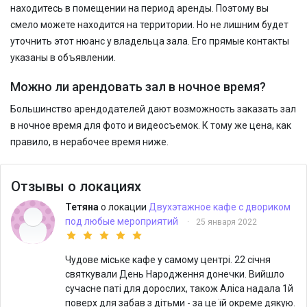
находитесь в помещении на период аренды. Поэтому вы
смело можете находится на территории. Но не лишним будет
уточнить этот нюанс у владельца зала. Его прямые контакты
указаны в объявлении.
Можно ли арендовать зал в ночное время?
Большинство арендодателей дают возможность заказать зал
в ночное время для фото и видеосъемок. К тому же цена, как
правило, в нерабочее время ниже.
Отзывы о локациях
Тетяна
о локации
Двухэтажное кафе с двориком
под любые мероприятий
·
25 января 2022
Чудове міське кафе у самому центрі. 22 січня
святкували День Народження донечки. Вийшло
сучасне паті для дорослих, також Аліса надала 1й
поверх для забав з дітьми - за це їй окреме дякую.