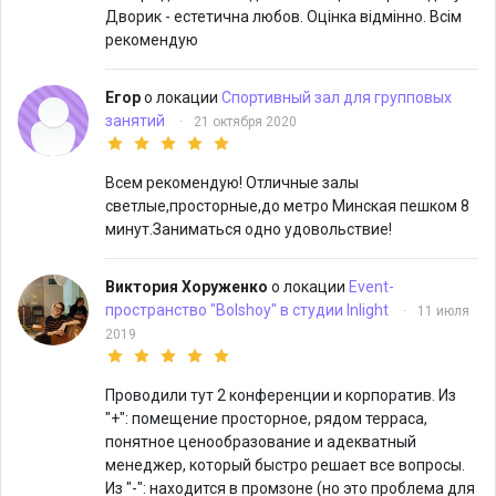
Дворик - естетична любов. Оцінка відмінно. Всім
рекомендую
Егор
о локации
Спортивный зал для групповых
занятий
·
21 октября 2020
Всем рекомендую! Отличные залы
светлые,просторные,до метро Минская пешком 8
минут.Заниматься одно удовольствие!
Виктория Хоруженко
о локации
Event-
пространство "Bolshoy" в студии Inlight
·
11 июля
2019
Проводили тут 2 конференции и корпоратив. Из
"+": помещение просторное, рядом терраса,
понятное ценообразование и адекватный
менеджер, который быстро решает все вопросы.
Из "-": находится в промзоне (но это проблема для