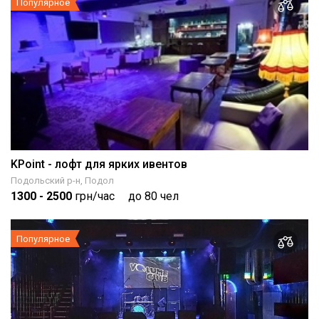
Популярное
KPoint - лофт для ярких ивентов
Подольский р-н, Подол
1300
- 2500
грн/час
до 80 чел
Популярное