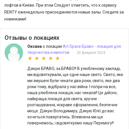
лофтов в Киеве. При этом Следует отметить, что к сервису
RENTY еженедельно присоединяются новые залы. Следите за
новинками!
Отзывы о локациях
Оксана
о локации
Art Space Браво - локация для
творчества и ивентов
·
26 февраля 2024
Дякую БРАВО, за БРАВО!! В улюбленому закладі,
ми відсвяткували, ще одне наше свято. Свято, яке
ми змушені були чекати два роки, свято, яке два
роки тому, відібрала у нас війна. І попри на все,
наша улюблена локація, нас чекала!! Це дійсно,
найкраща локація для свята, зручне
розташування, яскраве оформлення, безпечне
місце. Дякую Володимиру, Дякую Юлії до вас
хочеться повертатись. Впевнена ми ще
повернемось, і відсвяткуємо нашу Перемогу!!