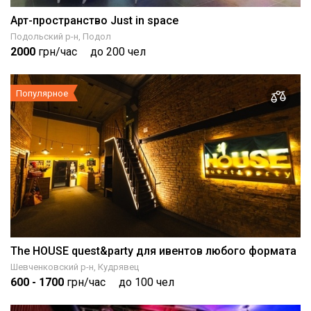
Арт-пространство Just in space
Подольский р-н, Подол
2000
грн/час
до 200 чел
Популярное
The HOUSE quest&party для ивентов любого формата
Шевченковский р-н, Кудрявец
600
- 1700
грн/час
до 100 чел