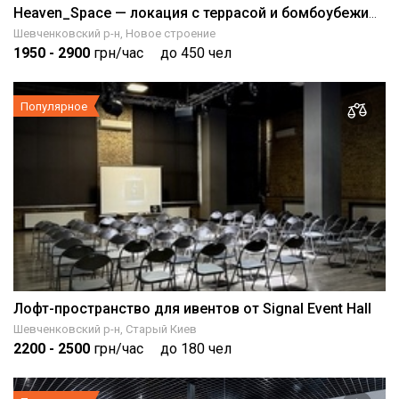
Heaven_Space — локация с террасой и бомбоубежищем
Шевченковский р-н, Новое строение
1950
- 2900
грн/час
до 450 чел
Популярное
Лофт-пространство для ивентов от Signal Event Hall
Шевченковский р-н, Старый Киев
2200
- 2500
грн/час
до 180 чел