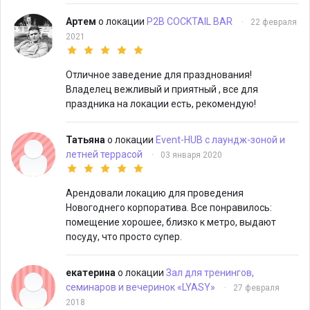
Артем
о локации
P2B COCKTAIL BAR
·
22 февраля
2021
Отличное заведение для празднования!
Владелец вежливый и приятный , все для
праздника на локации есть, рекомендую!
Татьяна
о локации
Event-HUB с лаундж-зоной и
летней террасой
·
03 января 2020
Арендовали локацию для проведения
Новогоднего корпоратива. Все понравилось:
помещение хорошее, близко к метро, выдают
посуду, что просто супер.
екатерина
о локации
Зал для тренингов,
семинаров и вечеринок «‎LYASY»
·
27 февраля
2018