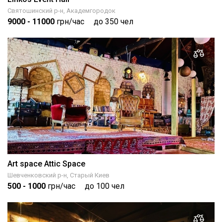
Святошинский р-н, Академгородок
9000
- 11000
грн/час
до 350 чел
Art space Attic Space
Шевченковский р-н, Старый Киев
500
- 1000
грн/час
до 100 чел