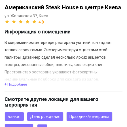
Американский Steak House в центре Киева
ул. Жилянская 37,
Киев
4.8
Информация о помещении
В современном интерьере ресторана уютный тон задает
теплая серая гамма. Экспериментируя с цветами этой
палитры, дизайнер сделал несколько ярких акцентов:
люстры, рисованные обои, текстиль, коллекции книг.
Пространство ресторана украшают фотокартины –
индивидуальные подборки для каждого из залов.
+ Подробнее
Помимо обеденных залов, появились небольшой уединенный
ретро-кабинет и просторная барная стойка для дегустации
Смотрите другие локации для вашего
вин из внушительных винных шкафов.
мероприятия
Меню. Большой выбор стейков собственного созревания.
Обширная винная карта, отдельная рубрика – «Вина к
Банкет
День рождения
Праздник/вечеринка
стейкам». Также мы предлагаем гостям утренние блюда и