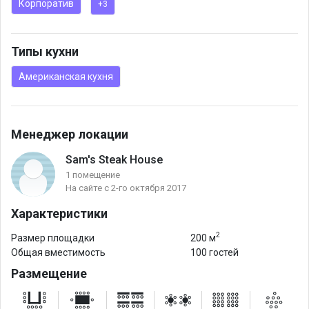
Корпоратив
+3
обеденное предложение.
Мы усовершенствовали технологию влажного созревания,
приблизив ее к украинским реалиям. Технология заключается
Типы кухни
в созревании мяса путем заполнения его клеток говяжьим
Американская кухня
жиром, что позволяет сохранить молекулы вкуса.
Менеджер локации
Sam's Steak House
1 помещение
На сайте с 2-го октября 2017
Характеристики
2
Размер площадки
200 м
Общая вместимость
100 гостей
Размещение