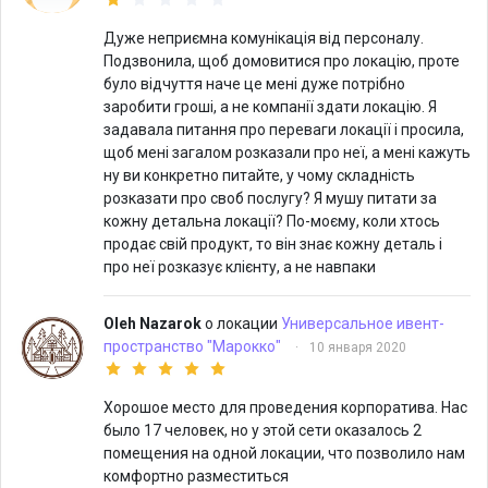
Дуже неприємна комунікація від персоналу.
Подзвонила, щоб домовитися про локацію, проте
було відчуття наче це мені дуже потрібно
заробити гроші, а не компанії здати локацію. Я
задавала питання про переваги локації і просила,
щоб мені загалом розказали про неї, а мені кажуть
ну ви конкретно питайте, у чому складність
розказати про своб послугу? Я мушу питати за
кожну детальна локації? По-моєму, коли хтось
продає свій продукт, то він знає кожну деталь і
про неї розказує клієнту, а не навпаки
Oleh Nazarok
о локации
Универсальное ивент-
пространство "Марокко"
·
10 января 2020
Хорошое место для проведения корпоратива. Нас
было 17 человек, но у этой сети оказалось 2
помещения на одной локации, что позволило нам
комфортно разместиться