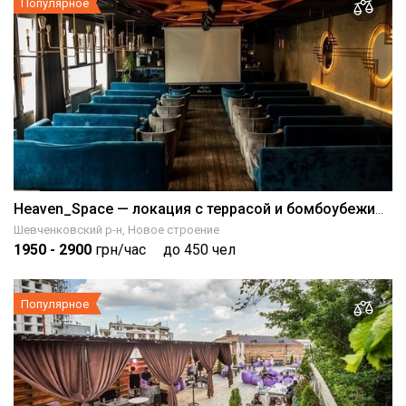
Популярное
Heaven_Space — локация с террасой и бомбоубежищем
Шевченковский р-н, Новое строение
1950
- 2900
грн/час
до 450 чел
Популярное