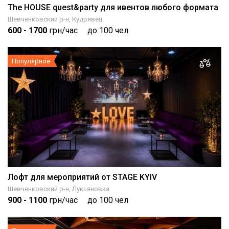
The HOUSE quest&party для ивентов любого формата
Шевченковский р-н, Кудрявец
600
- 1700
грн/час
до 100 чел
Популярное
Лофт для мероприятий от STAGE KYIV
Шевченковский р-н, Лукьяновка
900
- 1100
грн/час
до 100 чел