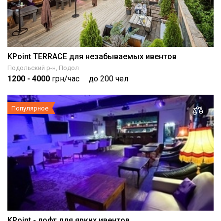
KPoint TERRACE для незабываемых ивентов
Подольский р-н, Подол
1200
- 4000
грн/час
до 200 чел
Популярное
KPoint - лофт для ярких ивентов