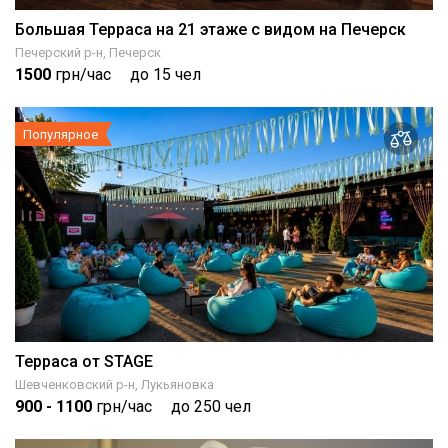
Большая Терраса на 21 этаже с видом на Печерск
Печерский р-н, Печерск
1500
грн/час
до 15 чел
Популярное
Терраса от STAGE
Шевченковский р-н, Лукьяновка
900
- 1100
грн/час
до 250 чел