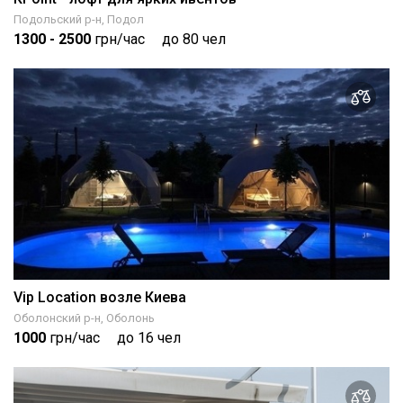
Подольский р-н, Подол
1300
- 2500
грн/час
до 80 чел
Vip Location возле Киева
Оболонский р-н, Оболонь
1000
грн/час
до 16 чел