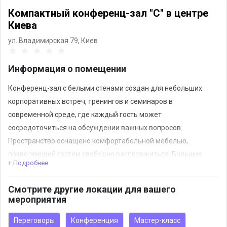
Компактный конференц-зал "С" в центре
Киева
ул. Владимирская 79,
Киев
Информация о помещении
Конференц-зал с белыми стенами создан для небольших
корпоративных встреч, тренингов и семинаров в
современной среде, где каждый гость может
сосредоточиться на обсуждении важных вопросов.
Пространство оснащено комфортабельной мебелью,
позволяющей гостям свободно расположиться. Большие
+ Подробнее
окна придают природный свет, создавая атмосферу для
эффективных обменов опытом.
Смотрите другие локации для вашего
мероприятия
■ Локация I Владимирская, 79
■ Метро I 7 минут
Переговоры
Конференция
Мастер-класс