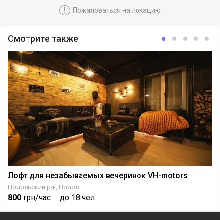
!
Пожаловаться на локацию
Смотрите также
Лофт для незабываемых вечеринок VH-motors
а Большой Васильковской
Подольский р-н, Подол
800
грн/час
до 18 чел