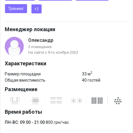
■ Количество гостей I до 40 человек
Тренинг
+2
■ Площадь I 33 кв.м.
Плазма 55’
Менеджер локации
Акустическая система
Олександр
Wi-Fi
3 помещения
МЕТРО: ПЛОЩАДЬ УКРАИНСКИХ ГЕРОЕВ
На сайте с 9-го ноября 2023
Характеристики
МЕТРО: Дворец спорта
2
Размер площадки
33 м
Общая вместимость
40 гостей
Размещение
Время работы
ПН-ВС: 09:00 - 21:00
800 грн/час