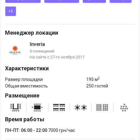
✅Панорамный вид на Оперный театр
+3
✅5 минут от метро и 1 минута под паркингом
В стоимость аренды зала входит:
Менеджер локации
LOUNGE 1 – 66М2
Inveria
4 FULL HD ПРОЕКТОРА
6 помещений
4 ЭКРАНА
На сайте с 27-го ноября 2017
БОЛЬШАЯ СЦЕНА
Характеристики
ЗВУЧНАЯ СИСТЕМА
2
2 МИКРОФОНА
Размер площадки
195 м
Общая вместимость
250 гостей
МУЛЬТИМЕДИЙНЫЙ ФЛИПЧАРТ
Размещение
НОУТБУК
КЛИКЕРЫ
Время работы
Также можем помочь с организацией:
- Синхронный перевод
ПН-ПТ: 06:00 - 22:00
7000 грн/час
- Фото/видеосъемка