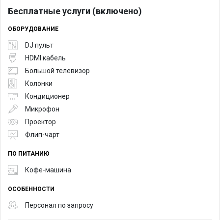
- Трансфер участников
Бесплатные услуги (включено)
- Бронь любого отеля в Киеве
ОБОРУДОВАНИЕ
- Видео трансляция
- Кейтеринг
DJ пульт
- Организация любого мероприятия на выезде
HDMI кабель
Большой телевизор
Создавай запоминающиеся события!
Колонки
Кондиционер
Микрофон
Проектор
Флип-чарт
ПО ПИТАНИЮ
Кофе-машина
ОСОБЕННОСТИ
Персонал по запросу