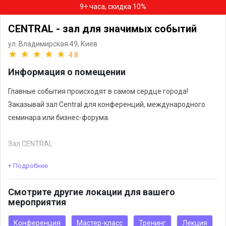
9+ часа, скидка 10%
CENTRAL - зал для значимых событий
ул. Владимирская 49,
Киев
4.8
Информация о помещении
Главные события происходят в самом сердце города!
Заказывай зал Central для конференций, международного
семинара или бизнес-форума.
Зал CENTRAL
+ Подробнее
✅Светлое и функциональное пространство на 250 человек,
которое можно настроить именно для вашего мероприятия
Смотрите другие локации для вашего
✅Высококлассная техническая оснастка
мероприятия
✅Команда ивент сервиса
✅Собственный кейтеринг
Конференция
Мастер-класс
Тренинг
Лекция