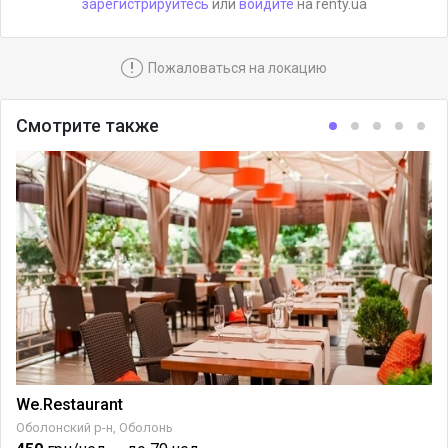
зарегистрируйтесь
или
войдите
на renty.ua
!
Пожаловаться на локацию
Смотрите также
We.Restaurant
Оболонский р-н, Оболонь