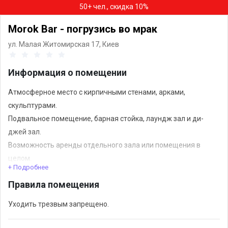
50+ чел., скидка 10%
Morok Bar - погрузись во мрак
ул. Малая Житомирская 17,
Киев
Информация о помещении
Атмосферное место с кирпичными стенами, арками,
скульптурами.
Подвальное помещение, барная стойка, лаундж зал и ди-
джей зал.
Возможность аренды отдельного зала или помещения в
целом.
+ Подробнее
Приятные гибкие условия по бару.
Правила помещения
Уходить трезвым запрещено.