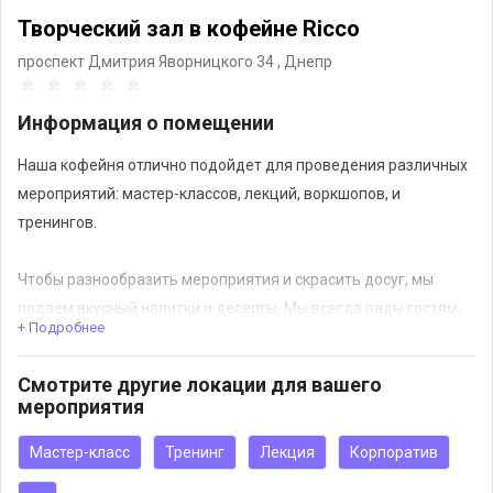
Творческий зал в кофейне Ricco
проспект Дмитрия Яворницкого 34 ,
Днепр
Информация о помещении
Наша кофейня отлично подойдет для проведения различных
мероприятий: мастер-классов, лекций, воркшопов, и
тренингов.
Чтобы разнообразить мероприятия и скрасить досуг, мы
подаем вкусный напитки и десерты. Мы всегда рады гостям,
+ Подробнее
поэтому приходите наслаждаться вкусными угощениями и
творческой атмосферой!
Смотрите другие локации для вашего
мероприятия
Мастер-класс
Тренинг
Лекция
Корпоратив