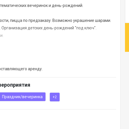
 тематических вечеринок и день-рождений.
адости, пицца по предзаказу. Возможно украшение шарами.
Организация детских день-рождений "под ключ".
и.
расно подходит для проведения любых встреч. Количество
руппами 3-6 человек. Телевизор, доска предоставляются по
озможна аренда пароконвектомата Unox и настольной печи
доставляющего аренду.
мероприятия
Праздник/вечеринка
+2