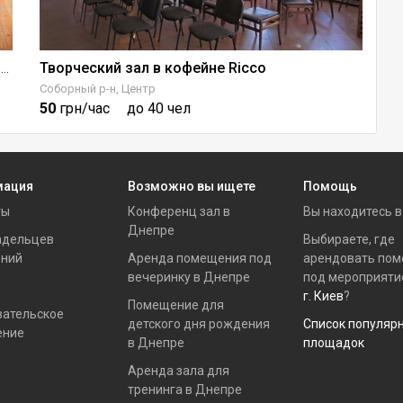
Творческий зал в кофейне Ricco
К
Пиратская комната для тематических праздников
Соборный р-н, Центр
Ше
50
грн/час
до 40 чел
2
мация
Возможно вы ищете
Помощь
ты
Конференц зал в
Вы находитесь 
Днепре
адельцев
Выбираете, где
ний
Аренда помещения под
арендовать по
вечеринку в Днепре
под мероприяти
г. Киев
?
Помещение для
вательское
детского дня рождения
Список популяр
ение
в Днепре
площадок
Аренда зала для
тренинга в Днепре