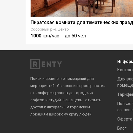
ий
Соборный р-н, Центр
1000
грн/час
до 50 чел
Инфор
Контак
Поиск и сравнение помещений для
Для вл
помеще
мероприятий. Уникальные пространства
от конференц залов до городских
Тарифы
лофтов и студий. Наша цель - открыть
Пользо
доступ к интересным городским
соглаш
локациям широкому кругу людей
Оферта
Блог