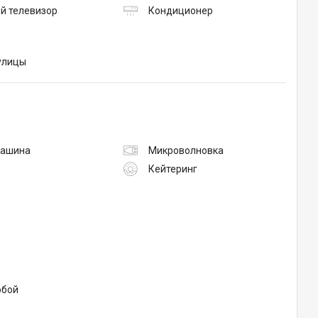
й телевизор
Кондиционер
 улицы
машина
Микроволновка
Кейтеринг
обой