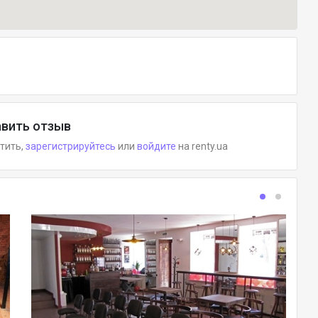
вить отзыв
етить,
зарегистрируйтесь
или
войдите
на renty.ua