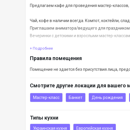
Предлагаем кафе для проведения мастер-классов,
Чай, кофе в наличии всегда. Компот, коктейли, сл
Приглашаем аниматора/ведущего для праздником. 
Вечеринки с детскими и взрослыми мастер-классам
+ Подробнее
Уютное помещение с качественным ремонтом прек
Правила помещения
мест — до 25, все места за комфортными столами г
необходимости. Для кулинарных мастер-классов в
Помещение не здается без присутствия лица, пре
Смотрите другие локации для вашего 
Мастер-класс
Банкет
День рождения
Типы кухни
Украинская кухня
Европейская кухня