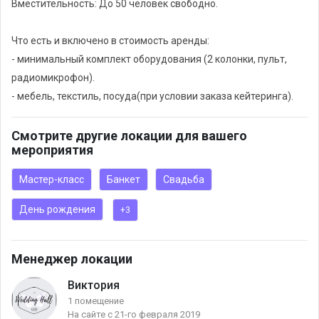
Вместительность: До 50 человек свободно.
свадьбы или любой другой важный день.
У Wedding Hall есть предложение и для бизнеса:
Что есть и включено в стоимость аренды:
предоставляется в аренду локация для проведения
- минимальный комплект оборудования (2 колонки, пульт,
семинаров, показов, тренингов, презентаций и других
радиомикрофон).
корпоративных мероприятий.
- мебель, текстиль, посуда(при условии заказа кейтеринга).
Смотрите другие локации для вашего
мероприятия
Мастер-класс
Банкет
Свадьба
День рождения
+3
Менеджер локации
Виктория
1 помещение
На сайте с 21-го февраля 2019