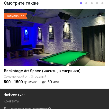
Смотрите также
Популярное
Backstage Art Space (ивенты, вечеринки)
Соломенский р-н, Отрадный
500
- 1500
грн/час
до 50 чел
Информация
Контакты
Для владельцев помещений