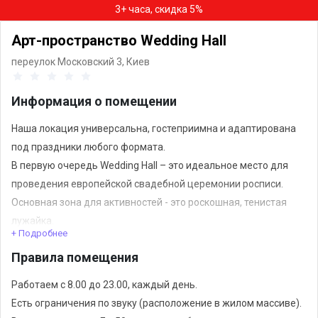
3+ часа, скидка 5%
Арт-пространство Wedding Hall
переулок Московский 3,
Киев
Информация о помещении
Наша локация универсальна, гостеприимна и адаптирована
под праздники любого формата.
В первую очередь Wedding Hall – это идеальное место для
проведения европейской свадебной церемонии росписи.
Основная зона для активностей - это роскошная, тенистая
лужайка.
+ Подробнее
Так же фуршетная зона, где можно насладиться легкими
Правила помещения
закусками и десертами на открытом воздухе или в
помещении.
Работаем с 8.00 до 23.00, каждый день.
У нас вы можете сделать предложение любимой, провести
Есть ограничения по звуку (расположение в жилом массиве).
тематическую фотосессию, отпраздновать годовщину