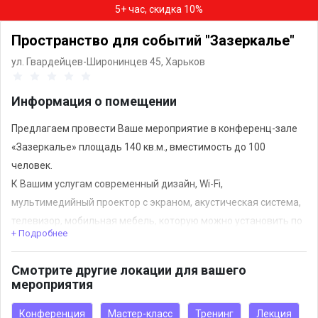
5+ час, скидка 10%
Пространство для событий "Зазеркалье"
ул. Гвардейцев-Широнинцев 45,
Харьков
Информация о помещении
Предлагаем провести Ваше мероприятие в конференц-зале
«Зазеркалье» площадь 140 кв.м., вместимость до 100
человек.
К Вашим услугам современный дизайн, Wi-Fi,
мультимедийный проектор с экраном, акустическая система,
телевизор, мобильная мебель, которую можно установить по
+ Подробнее
вашему желанию, диванчики, отдельный санузел. Для
праздничных мероприятий зал может быть декорирован под
Смотрите другие локации для вашего
заказ.
мероприятия
Рядом фирменный продуктовый магазин, где можно
Конференция
Мастер-класс
Тренинг
Лекция