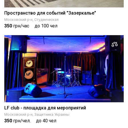
Пространство для событий "Зазеркалье"
Московский р-н, Студенческая
350
грн/час
до 100 чел
LF club - площадка для мероприятий
Московский р-н, Защитника Украины
350
грн/чел.
до 40 чел