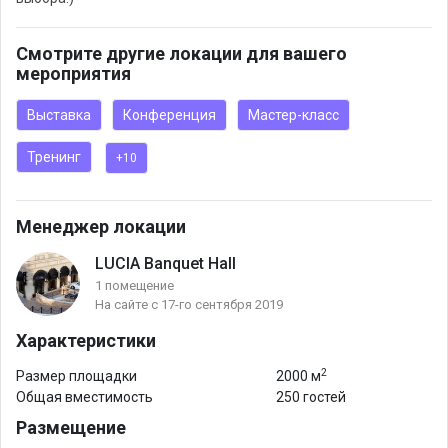
Обращаясь к нам Вы получаете:
Смотрите другие локации для вашего
- Уникальный сервис высокого уровня, с индивидуальным
мероприятия
подходом к каждому гостю;
Выставка
Конференция
Мастер-класс
- Возможность воплощения всех Ваших желаний;
- Уникальное мероприятие, которое запоминается на долгие
Тренинг
+10
годы.
На фотографиях Лаунж-Холл.
Менеджер локации
LUCIA Banquet Hall
У нас и есть другие залы:
1 помещение
- Гранд Холл: общая площадь 500 м2, рассчитан на банкет от
На сайте с 17-го сентября 2019
50 до 200 персон;
Характеристики
- Гостиный Холл: имеет площадь 250 м2;
2
- Летняя Терраса: 70 м2.
Размер площадки
2000 м
Общая вместимость
250 гостей
Размещение