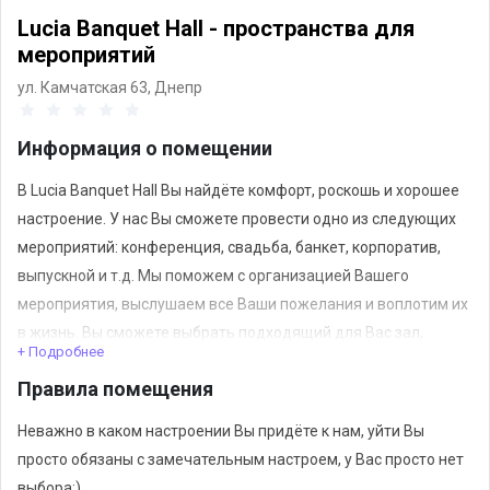
Lucia Banquet Hall - пространства для
мероприятий
ул. Камчатская 63,
Днепр
Информация о помещении
В Lucia Banquet Hall Вы найдёте комфорт, роскошь и хорошее
настроение. У нас Вы сможете провести одно из следующих
мероприятий: конференция, свадьба, банкет, корпоратив,
выпускной и т.д. Мы поможем с организацией Вашего
мероприятия, выслушаем все Ваши пожелания и воплотим их
в жизнь. Вы сможете выбрать подходящий для Вас зал,
+ Подробнее
определиться с расстановкой мебели и с элементами декора.
Правила помещения
Так же, при необходимости, мы поможем Вам подобрать
фотографа, оператора, videocreator'а, организовать условия
Неважно в каком настроении Вы придёте к нам, уйти Вы
для желаемого исполнителя / группы, а так же организуем
просто обязаны с замечательным настроем, у Вас просто нет
ещё множество Ваших пожеланий.
выбора:)