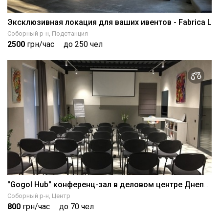
Эксклюзивная локация для ваших ивентов - Fabrica L
Соборный р-н, Подстанция
2500
грн/час
до 250 чел
"Gogol Hub" конференц-зал в деловом центре Днепра
Соборный р-н, Центр
800
грн/час
до 70 чел