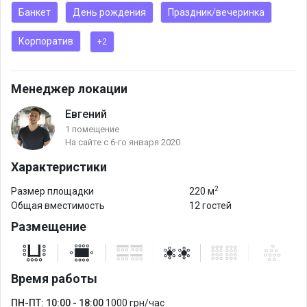
6) Покупаться в бассейне (1.5м глубина; 30 кв.м.; комфортная
Банкет
День рождения
Праздник/вечеринка
температура воды для купания с детьми).
Корпоратив
+2
Преимущества:
- 220м2;
Менеджер локации
- Бассейн;
Евгений
- Караоке;
1 помещение
- Акусничиская система Harman Kardon;
На сайте с 6-го января 2020
- Купель;
Характеристики
- Русская и финская бани;
2
- Домашний кинотеатр;
Размер площадки
220 м
Общая вместимость
12 гостей
- Массажное кресло;
Размещение
- Ресторан.
Время работы
ПН-ПТ: 10:00 - 18:00
1000 грн/час