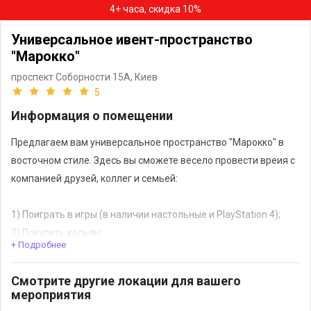
4+ часа, скидка 10%
Универсальное ивент-пространство
"Марокко"
проспект Соборности 15А,
Киев
5
Информация о помещении
Предлагаем вам универсальное пространство "Марокко" в
восточном стиле. Здесь вы сможете весело провести вреия с
компанией друзей, коллег и семьей:
1) Поиграть в игры (в наличии настольные и PlayStation 4);
2) Покурить кальян;
+ Подробнее
3) Посмотреть фильм (104" диагональ);
4) Насладится блюдами украинской кухни;
Смотрите другие локации для вашего
5) Воспользоваться СПА услугами (парение, массаж,
мероприятия
веничный массаж, скраб и многое другое!);