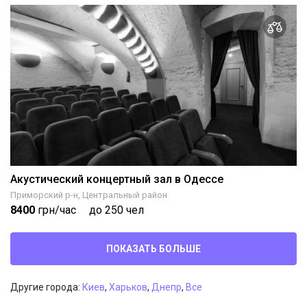
Акустический концертный зал в Одессе
Приморский р-н, Центральный район
8400
грн/час
до 250 чел
ПОКАЗАТЬ БОЛЬШЕ
Другие города:
Киев
,
Харьков
,
Днепр
,
Все