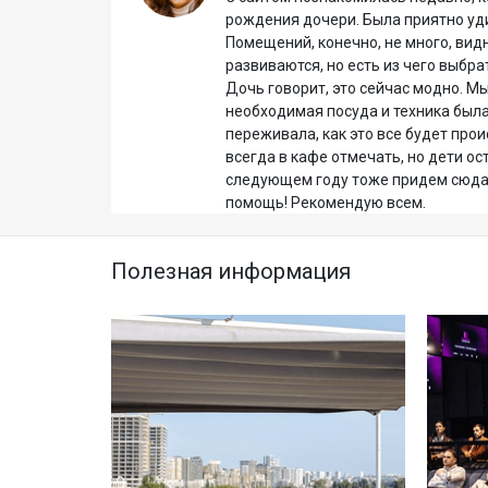
али
рождения дочери. Была приятно уд
я стал
Помещений, конечно, не много, вид
развиваются, но есть из чего выбра
или по
Дочь говорит, это сейчас модно. М
необходимая посуда и техника была
вий.
переживала, как это все будет про
 к
всегда в кафе отмечать, но дети ос
следующем году тоже придем сюда.
помощь! Рекомендую всем.
Полезная информация