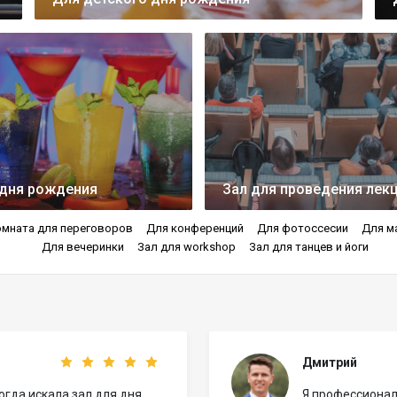
дня рождения
Зал для проведения лек
мната для переговоров
Для конференций
Для фотоссесии
Для м
Для вечеринки
Зал для workshop
Зал для танцев и йоги
Дмитрий
огда искала зал для дня
Я профессионал