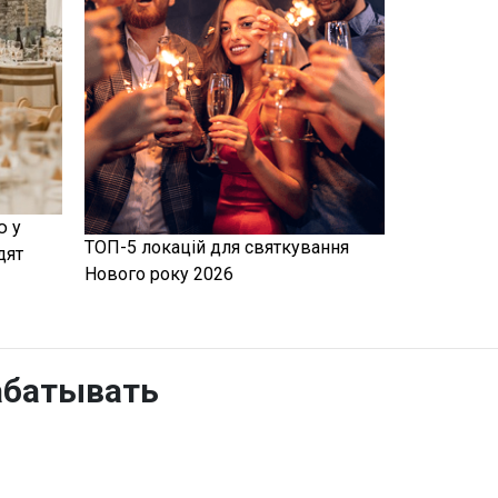
ю у
ТОП-5 локацій для святкування
дят
Нового року 2026
абатывать