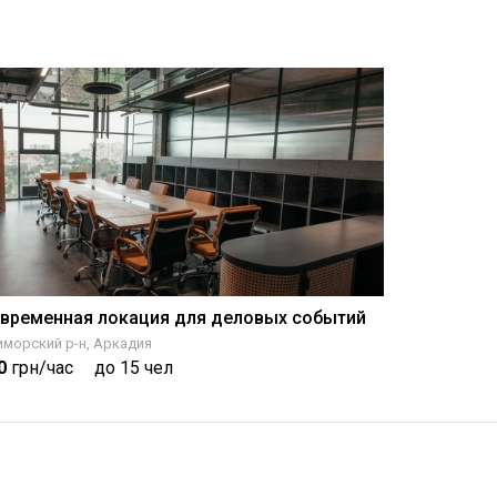
временная локация для деловых событий
морский р-н, Аркадия
0
грн/час
до 15 чел