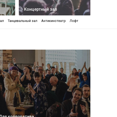
Концертный зал
зал
Танцевальный зал
Антикинотеатр
Лофт
Для корпоратива