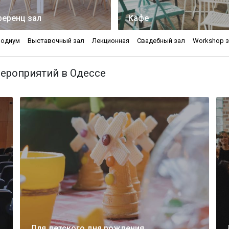
еренц зал
Кафе
подиум
Выставочный зал
Лекционная
Свадебный зал
Workshop 
ероприятий в Одессе
Для детского дня рождения