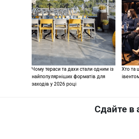
Чому тераси та дахи стали одним із
Хто та 
найпопулярніших форматів для
івенто
заходів у 2026 році
Сдайте в