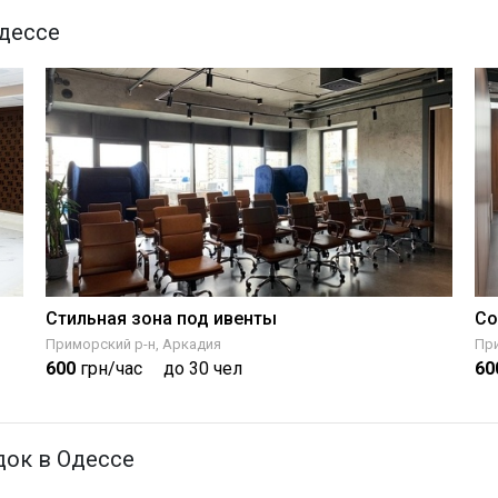
дессе
Стильная зона под ивенты
Со
Приморский р-н, Аркадия
При
600
грн/час
до 30 чел
60
ок в Одессе