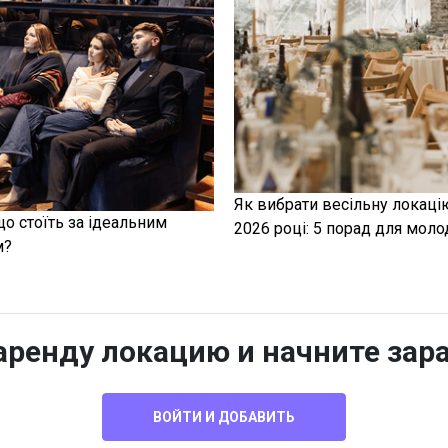
Як вибрати весільну локаці
що стоїть за ідеальним
2026 році: 5 порад для моло
м?
 аренду локацию и начните зар
ВОЙТИ И ДОБАВИТЬ