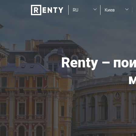
Renty – по
м