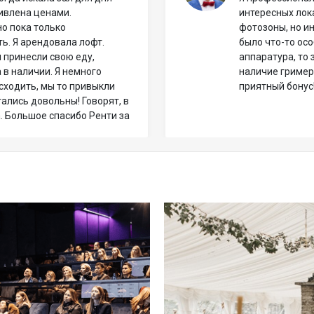
ивлена ценами.
интересных лока
но пока только
фотозоны, но и
ть. Я арендовала лофт.
было что-то осо
ы принесли свою еду,
аппаратура, то 
 в наличии. Я немного
наличие гример
исходить, мы то привыкли
приятный бонус
тались довольны! Говорят, в
 Большое спасибо Ренти за