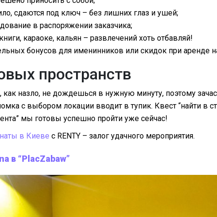
решено приносить с собой;
ило, сдаются под ключ – без лишних глаз и ушей;
дование в распоряжении заказчика;
книги, караоке, кальян – развлечений хоть отбавляй!
льных бонусов для именинников или скидок при аренде на
овых пространств
, как назло, не дождешься в нужную минуту, поэтому зача
мка с выбором локации вводит в тупик. Квест “найти в с
вента” мы готовы успешно пройти уже сейчас!
наты в Киеве
с RENTY – залог удачного мероприятия.
a в “PlacZabaw”