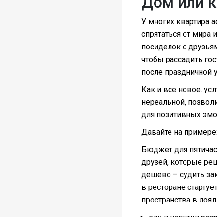
Дом или к
У многих квартира а
спрятаться от мира 
посиделок с друзьям
чтобы рассадить гос
после праздничной у
Как и все новое, ус
нереальной, позвол
для позитивных эмо
Давайте на примере
Бюджет для пятичасо
друзей, которые реш
дешево – судить зак
в ресторане стартуе
пространства в лоял