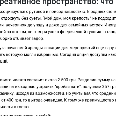
реативное пространство: что
ссоциируется с рутиной и повседневностью. В родных сте
и отдохнуть без суеты. “Мой дом, моя крепость” не подход
и, вечеринок до упаду и даже для семейных встреч. Иногда
тей за столом, не говоря уже о феерической тусовке с танц
борке отбивает задор.
луга почасовой аренды локации для мероприятий еще пару 
ить которую могли избранные. Сегодня опция доступна каж
ций.
:
вого ивента составит около 2 500 грн. Разделив сумму н
или на выходные устроить “крейзи пати”, получаем 357 гр
азчику, исходя из возможностей. Но учитывая, что средний
т от 400 грн, то выгода очевидна. К тому же преимущество
ьности к гостю: