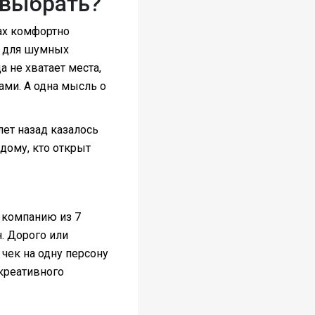
 выбрать?
нах комфортно
ит для шумных
 не хватает места,
ами. А одна мысль о
лет назад казалось
дому, кто открыт
а компанию из 7
н. Дорого или
 чек на одну персону
 креативного