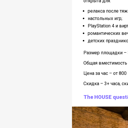
открыта для:
релакса после тяж
настольных игр;
PlayStation 4 и ви
романтических ве
детских празднико
Размер площадки – 
Общая вместимость 
Цена за час – от 800
Скидка – 3+ часа, с
The HOUSE quest