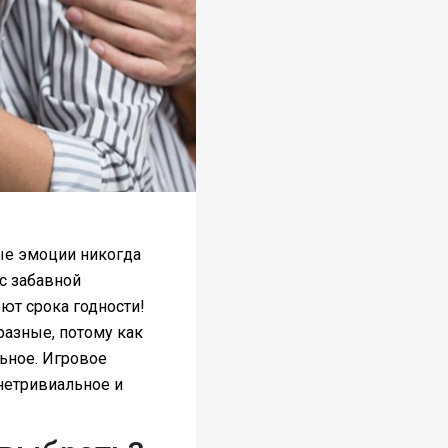
ые эмоции никогда
 с забавной
еют срока годности!
 разные, потому как
льное. Игровое
нетривиальное и