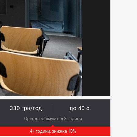
330 грн/год
до 40 о.
Оренда мінімум від 3 години
4+ години, знижка 10%