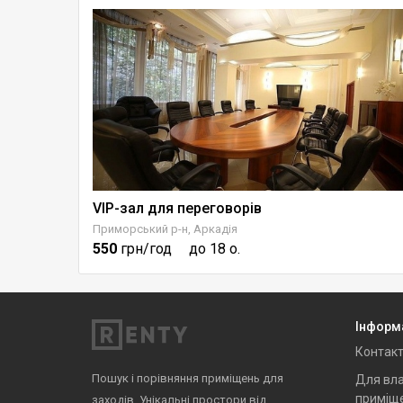
дпочинку
VIP-зал для переговорів
Приморський р-н, Аркадія
550
грн/год
до 18 о.
Інформ
Контак
Пошук і порівняння приміщень для
Для вла
приміщ
заходів. Унікальні простори від