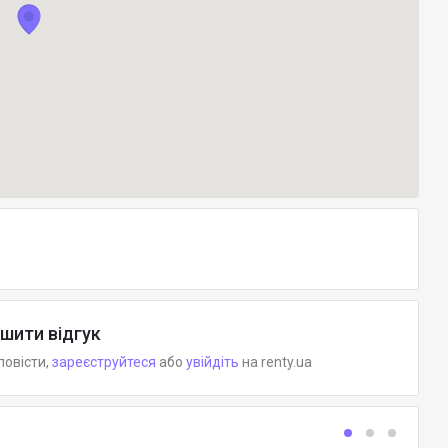
шити відгук
повісти,
зареєструйтеся
або
увійдіть
на renty.ua