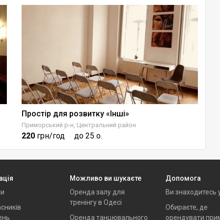
Простір для розвитку «Інші»
Т
Приморський р-н, Центральний район
Пр
220
грн/год
до 25 о.
5
ація
Можливо ви шукаєте
Допомога
ти
Оренда залу для
Ви знаходитесь 
тренінгу в Одесі
сників
Обираєте, де
ень
Оренда танцювального
орендувати при