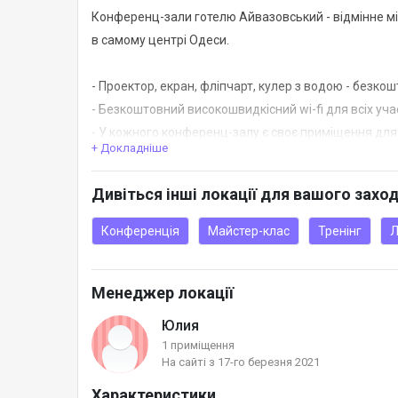
Конференц-зали готелю Айвазовський - відмінне м
в самому центрі Одеси.
- Проектор, екран, фліпчарт, кулер з водою - безкош
- Безкоштовний високошвидкісний wi-fi для всіх уча
- У кожного конференц-залу є своє приміщення для с
+ Докладніше
також можна замовити в готелі.
- Два затишних двориків для відпочинку в перервах
Дивіться інші локації для вашого захо
- Ароматна кава і смачні сендвічі в ресторані Щаст
- Супровід адміністратора під час заходу.
Конференція
Майстер-клас
Тренінг
Л
- Гнучка система знижок.
Менеджер локації
Юлия
1 приміщення
На сайті з 17-го березня 2021
Характеристики