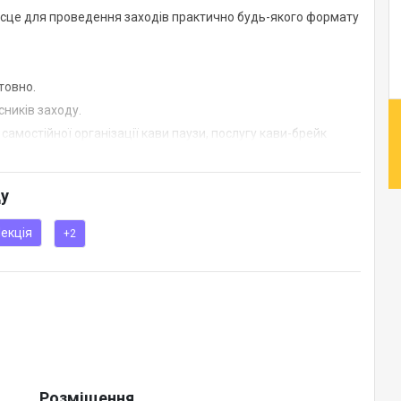
ісце для проведення заходів практично будь-якого формату
товно.
сників заходу.
амостійної організації кави паузи, послугу кави-брейк
.
ду
я, окреме меню бізнес-ланчу.
екція
+2
Розміщення