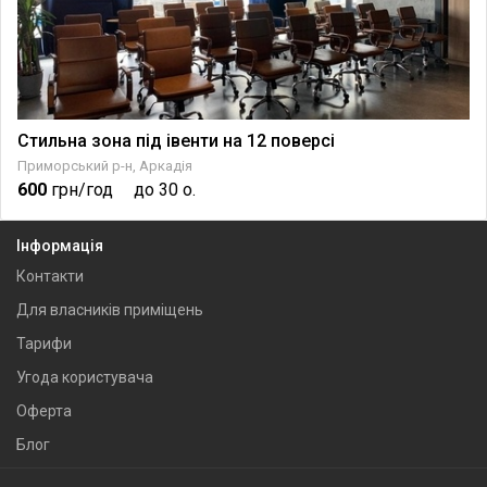
Стильна зона під івенти на 12 поверсі
Приморський р-н, Аркадія
600
грн/год
до 30 о.
Інформація
Контакти
Для власників приміщень
Тарифи
Угода користувача
Оферта
Блог