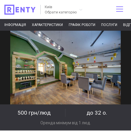
Київ
Обрати категорію
ІНФОРМАЦІЯ
ХАРАКТЕРИСТИКИ
ГРАФІК РОБОТИ
ПОСЛУГИ
ВІД
500 грн/люд
до 32 о.
Оренда мінімум від 1 люд.