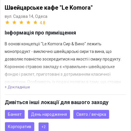
Швейцарське кафе "Le Komora"
вул. Садова 14,
Одеса
4.8
Інформація про приміщення
В основі концепції "Le Komora Сир & Вино" лежить
монопродукт - виключно швейцарські сири та вина, що
дозволяє повністю зосередитися на якості і смаку продукту.
Коронною стравою закладу є «правильне» швейцарське
фондю і раклет, приготовані з дотриманням класичної
рецептури. Особливість їх подачі полягає в тому, що страви
+ Докладніше
готуються прямо перед відвідувачем. Крім того, кожен охочий
може взяти безпосередню участь в процесі.
Дивіться інші локації для вашого заходу
Банкет
День народження
Свято / вечірка
Корпоратив
+2