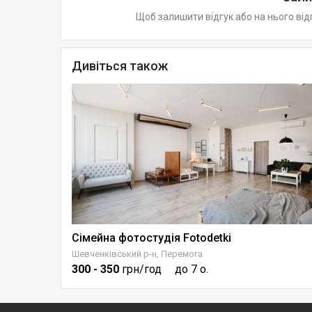
Щоб залишити відгук або на нього від
Дивіться також
Сімейна фотостудія Fotodetki
Шевченківський р-н, Перемога
300
- 350
грн/год
до 7 о.