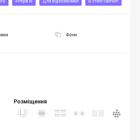
ory
Інтерв'ю
Для відеозйомки
В стилі fashion
рама
Фони
Розміщення