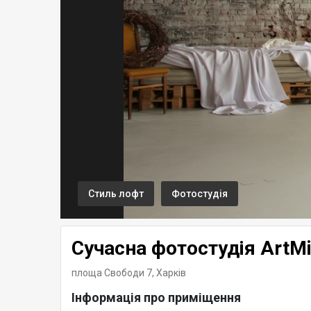
Стиль лофт
Фотостудія
Сучасна фотостудія ArtM
площа Свободи 7,
Харків
Інформація про приміщення