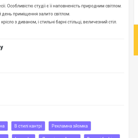
ї. Особливістю студії є її наповненість природним світлом.
й день приміщення залито світлом.
о крісло з диваном, і стильні барні стільці, величезний стіл.
ду
на
В стилі кантрі
Рекламна зйомка