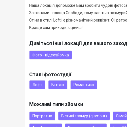
Наша локація допоможе Вам зробити чудові фотосесі
За вікнами - площа Свободи, тому навіть в похмури
Стіни в стилі Loft і є різноманітний реквізит. Є і ретр
Краще сам приходь, оціниш!
Дивіться інші локації для вашого захо
Фото - відеозйомка
Стилі фотостудії
Лофт
Вінтаж
Романтика
Можливі типи зйомки
Портретна
В стилі гламур (glamour)
Сімей