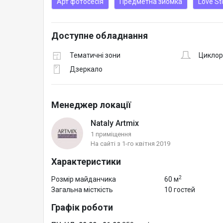
Арт фотосесія
Предметна зйомка
Love St
Доступне обладнання
Тематичні зони
Цикло
Дзеркало
Менеджер локації
Nataly Artmix
1 приміщення
На сайті з 1-го квітня 2019
Характеристики
2
Розмір майданчика
60 м
Загальна місткість
10 гостей
Графік роботи