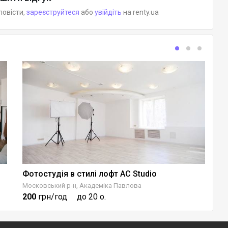
повісти,
зареєструйтеся
або
увійдіть
на renty.ua
Фотостудія в стилі лофт AC Studio
S
Московський р-н, Академіка Павлова
Ше
200
грн/год
до 20 о.
3