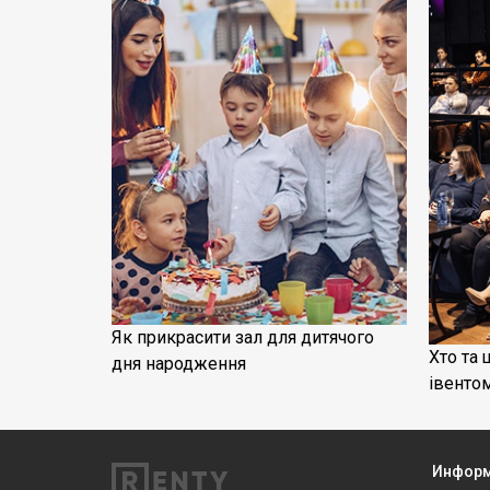
Як прикрасити зал для дитячого
Хто та 
дня народження
івенто
Инфор