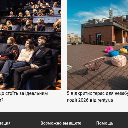
що стоїть за ідеальним
5 відкритих терас для незаб
м?
події 2026 від renty.ua
мация
Возможно вы ищете
Помощь