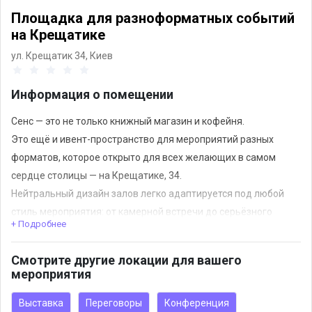
Площадка для разноформатных событий
на Крещатике
ул. Крещатик 34,
Киев
Информация о помещении
Сенс — это не только книжный магазин и кофейня.
Это ещё и ивент-пространство для мероприятий разных
форматов, которое открыто для всех желающих в самом
сердце столицы — на Крещатике, 34.
Нейтральный дизайн залов легко адаптируется под любой
стиль мероприятия: от камерной встречи до серьёзного
+ Подробнее
бизнес-ивента.
Смотрите другие локации для вашего
Малый зал
мероприятия
Идеальное место для проведения камерных мероприятий:
тренингов, лекций.
Выставка
Переговоры
Конференция