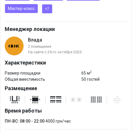
Мастер-класс
+7
Также мы предлагаем возможность закрытия части этажа —
это полностью мобильное пространство, которое легко
адаптируется под различные форматы мероприятий и
Менеджер локации
креативные идеи. Благодаря дополнительной площади вы
Влада
можете расширить зонирование зала, создав отдельные зоны
2 помещения
для работы, отдыха, нетворкинга или кофе-брейков. Такой
На сайте с 29-го октября 2025
подход позволяет гибко спланировать мероприятие под
Характеристики
ваши задачи и обеспечить комфортную среду для всей
2
команды.
Размер площадки
65 м
Общая вместимость
50 гостей
Размещение
Время работы
ПН-ВС: 08:00 - 22:00
4000 грн/час