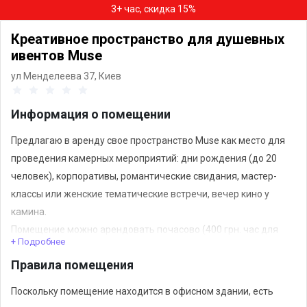
3+ час, скидка 15%
Креативное пространство для душевных
ивентов Muse
ул Менделеева 37,
Киев
Информация о помещении
Предлагаю в аренду свое пространство Muse как место для
проведения камерных мероприятий: дни рождения (до 20
человек), корпоративы, романтические свидания, мастер-
классы или женские тематические встречи, вечер кино у
камина.
Помещение можно арендовать почасово (400 грн. час для
+ Подробнее
индивидуальных консультаций). А можно подключить нашего
Правила помещения
ассистента-организатора.
Поскольку помещение находится в офисном здании, есть
Пространство очень уютное и тихое, со светлой энергией. В