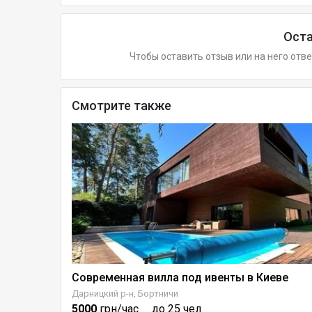
Оста
Чтобы оставить отзыв или на него отв
Смотрите также
Современная вилла под ивенты в Киеве
Дарницкий р-н, Бортничи
5000
грн/час
до 25 чел