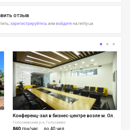
вить отзыв
етить,
зарегистрируйтесь
или
войдите
на renty.ua
Конференц-зал в бизнес-центре возле м. Олимпийская
Голосеевский р-н, Голосеево
Ше
840
грн/час
до 40 чел
4