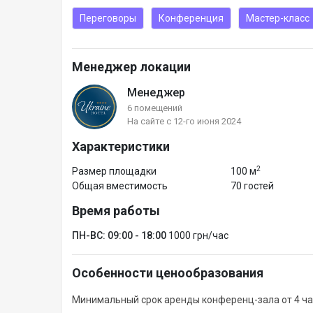
флипчарт;
Переговоры
Конференция
Мастер-класс
трибуна.
Менеджер локации
В конференц-зале предусмотрено место для прове
разнообразное меню для кофе-брейков, обедов и у
Менеджер
6 помещений
На сайте с 12-го июня 2024
Характеристики
2
Размер площадки
100 м
Общая вместимость
70 гостей
Время работы
ПН-ВС: 09:00 - 18:00
1000 грн/час
Особенности ценообразования
Минимальный срок аренды конференц-зала от 4 ча