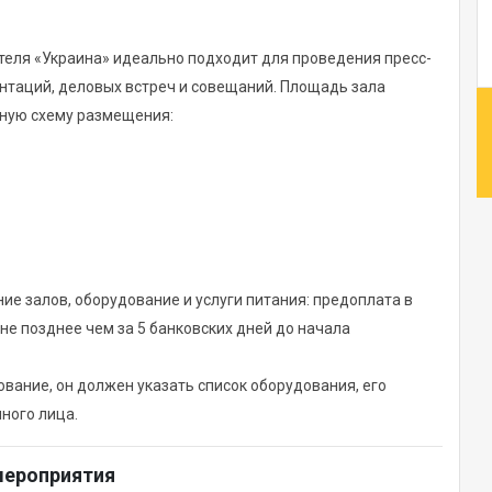
ля «Украина» идеально подходит для проведения пресс-
ентаций, деловых встреч и совещаний. Площадь зала
ьную схему размещения:
ие залов, оборудование и услуги питания: предоплата в
дование:
не позднее чем за 5 банковских дней до начала
ование, он должен указать список оборудования, его
нного лица.
мероприятия