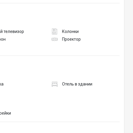
й телевизор
Колонки
фон
Проектор
ка
Отель в здании
рейки