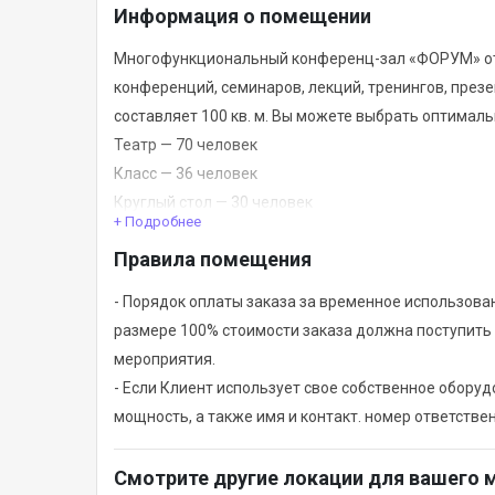
Информация о помещении
Многофункциональный конференц-зал «ФОРУМ» оте
конференций, семинаров, лекций, тренингов, през
составляет 100 кв. м. Вы можете выбрать оптимал
Театр — 70 человек
Класс — 36 человек
Круглый стол — 30 человек
+ Подробнее
П-образная рассадка — 30 человек
Правила помещения
Т-образная рассадка — 28 человек
В зале есть беспроводной (Wi-Fi) интернет.
- Порядок оплаты заказа за временное использован
В стоимость аренды зала входит следующее обору
размере 100% стоимости заказа должна поступить 
мероприятия.
1 микрофон и звуковая система;
- Если Клиент использует свое собственное оборуд
ноутбук и кликер;
мощность, а также имя и контакт. номер ответстве
мультимедийный проектор;
настенный экран 2×2 м;
Смотрите другие локации для вашего 
плазменный телевизор;