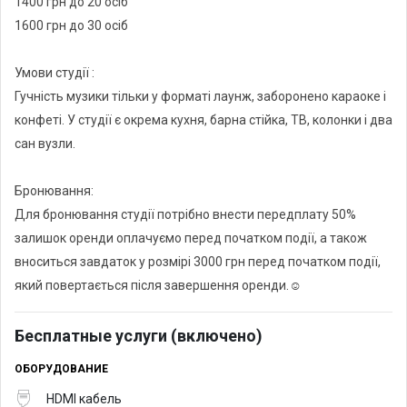
1400 грн до 20 осіб
1600 грн до 30 осіб
Умови студії :
Гучність музики тільки у форматі лаунж, заборонено караоке і
конфеті. У студії є окрема кухня, барна стійка, ТВ, колонки і два
сан вузли.
Бронювання:
Для бронювання студії потрібно внести передплату 50%
залишок оренди оплачуємо перед початком події, а також
вноситься завдаток у розмірі 3000 грн перед початком події,
який повертається після завершення оренди.☺️
Бесплатные услуги (включено)
ОБОРУДОВАНИЕ
HDMI кабель