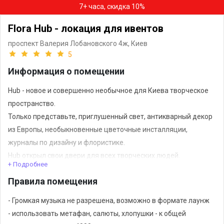
7+ часа, скидка 10%
Flora Hub - локация для ивентов
проспект Валерия Лобановского 4ж,
Киев
5
Информация о помещении
Hub - новое и совершенно необычное для Киева творческое
пространство.
Только представьте, приглушенный свет, антикварный декор
из Европы, необыкновенные цветочные инсталляции,
журналы по дизайну и флористике.
Hub открыл свои двери для всех творческих людей.
+ Подробнее
Здесь вы можете спрятаться от шума города и:
Правила помещения
- организовать мероприятие (день рождение, свадьба,
встреча друзей, корпоратив, романтический вечер,
- Громкая музыка не разрешена, возможно в формате лаунж
творческий вечер)
- использовать метафан, салюты, хлопушки - к общей
- просмотр футбольных трансляций или поиграть в