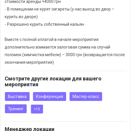
стоимости аренды +4000 грн
настольные игры,
- В помещении не курят сигареты (у нас выход во двор –
- провести детский день рождение,
курить во дворе)
- провести лекции и мастер-классы,
- Разрешено курить собственный кальян.
- урок живописи,
-организовать фотосессию
Вместе с полной оплатой в начале мероприятия
дополнительно взимается залоговая сумма на случай
поломок (химчистка мебели) – 3000 грн (возвращается после
окончания мероприятия)
Смотрите другие локации для вашего
мероприятия
Выставка
Конференция
Мастер-класс
Тренинг
+15
Менеджер локации