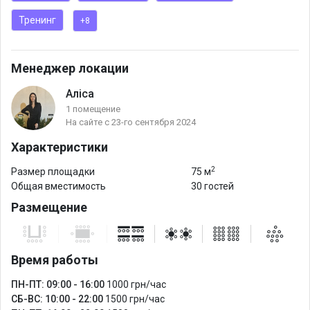
Аудиосистема (колонки) для обеспечения звукового
Тренинг
+8
сопровождения мер.
Вариативное освещение для адаптации под формат вашего
мероприятия.
Менеджер локации
Постоянное электроснабжение для непрерывной работы
Аліса
техники и оборудования.
1 помещение
На сайте с 23-го сентября 2024
Характеристики
2
Размер площадки
75 м
Общая вместимость
30 гостей
Размещение
Время работы
ПН-ПТ: 09:00 - 16:00
1000 грн/час
СБ-ВС: 10:00 - 22:00
1500 грн/час