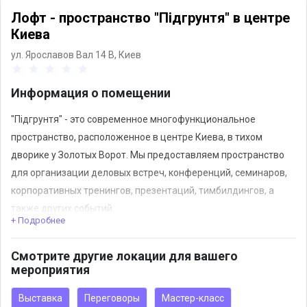
Лофт - пространство "Підгрунтя" в центре
Киева
ул. Ярославов Вал 14 В,
Киев
Информация о помещении
"Підгрунтя" - это современное многофункциональное
пространство, расположенное в центре Киева, в тихом
дворике у Золотых Ворот. Мы предоставляем пространство
для организации деловых встреч, конференций, семинаров,
корпоративных тренингов, презентаций, тимбилдингов, а
также других событий.
+ Подробнее
Гибкие варианты использования помещения под разные
форматы мероприятий.
Смотрите другие локации для вашего
мероприятия
Дополнительные настройки – заказ профессионального
бариста или кейтеринга.
Выставка
Переговоры
Мастер-класс