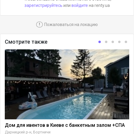
зарегистрируйтесь
или
войдите
на renty.ua
!
Пожаловаться на локацию
Смотрите также
Дом для ивентов в Киеве с банкетным залом +СПА
Дарницкий р-н, Бортничи