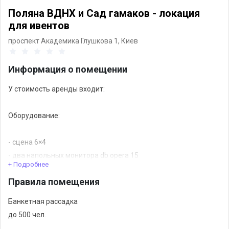
Поляна ВДНХ и Сад гамаков - локация
для ивентов
проспект Академика Глушкова 1,
Киев
Информация о помещении
У стоимость аренды входит:
Оборудование:
- сцена 6×4
- два напольных монитора db opera 15
+ Подробнее
- аналоговый мультикор 24/4
Правила помещения
- пульт Yamaha TF1
- экран 2×3,5 шаг 4,8 мм
Банкетная рассадка
- звук: 4 топа Mag Fly, 4 саба Mag Fly 15 (10 кВт)
до 500 чел.
- контроллер Pioneer XDJ RX