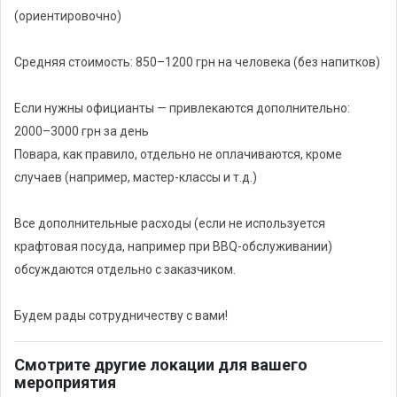
бармены
(ориентировочно)
уборщики
Средняя стоимость: 850–1200 грн на человека (без напитков)
Коммунальные расходы и услуги:
Если нужны официанты — привлекаются дополнительно:
коммунальные расходы (электроэнергия, вода)
2000–3000 грн за день
уборка после ивента (расстановка мебели)
Повара, как правило, отдельно не оплачиваются, кроме
пользование туалетом
случаев (например, мастер-классы и т.д.)
Дополнительная оплата при необходимости:
Все дополнительные расходы (если не используется
технический райдер для артистов
крафтовая посуда, например при BBQ-обслуживании)
охрана
обсуждаются отдельно с заказчиком.
раннеры
клининг территории
Будем рады сотрудничеству с вами!
мебель, отсутствующая на локации
Смотрите другие локации для вашего
мероприятия