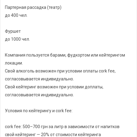
- диджейская стойка
Партерная рассадка (театр)
- свет: 8 wash, 12 led bar, 6 led blinder
до 400 чел.
- пульт управления светом Chamsys Dual
- дым-машина Antari 1500
Фуршет
- два радиомикрофона, один петличный радиомикрофон
до 1000 чел.
- освещение сцены
- гримерки за сценой с мебелью и розетками
Компания пользуется барами, фудкортом или кейтерингом
- три шатра
локации.
- ограждение территории (устанавливается по желанию
Свой алкоголь возможен при условии оплаты cork fee,
заказчика)
согласовывается индивидуально.
- мебель на выбор (стулья, шезлонги, диваны, удобные пуфы)
Свой кейтеринг возможен при условии доплаты,
согласовывается индивидуально.
Работа:
Условия по кейтерингу и cork fee:
ивент-менеджер
техник (свет, звук, экран, микрофоны)
cork fee: 500–700 грн за литр в зависимости от напитков
администратор локации
свой кейтеринг — 20% от стоимости кейтеринга