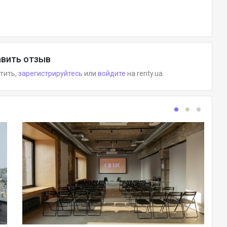
вить отзыв
етить,
зарегистрируйтесь
или
войдите
на renty.ua