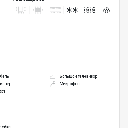
абель
Большой телевизор
ионер
Микрофон
арт
рейки