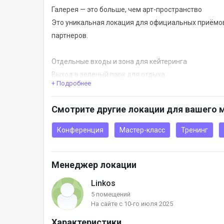
Галерея — это больше, чем арт-пространство
Это уникальная локация для официальных приёмов,
партнеров.
Отдельные входы и зона для кейтеринга
Выход в зеленый парк для отдыха
+ Подробнее
Идеально для форматов, где важно уважение, эст
Смотрите другие локации для вашего 
Стоимость (не менее 8 часов):
20 000 грн (Пн-Ср)
Конференция
Мастер-класс
Тренинг
24 000 грн (Чт-Вс)
Менеджер локации
Linkos
5 помещений
На сайте с 10-го июля 2025
Характеристики