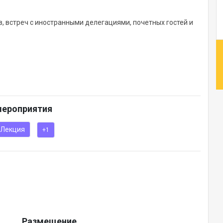
 встреч с иностранными делегациями, почетных гостей и
етика и профессиональная подача
мероприятия
Лекция
+1
Размещение