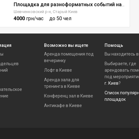
Площадка для разноформатных событий на Крещатике
Шевченковский р-н, Старый Киев
Да
4000
грн/час
до 50 чел
1
мация
Возможно вы ищете
Помощь
ты
Аренда помещения под
Вы находитесь 
вечеринку
адельцев
Выбираете, где
ний
Лофт в Киеве
арендовать по
под мероприяти
Аренда зала для
г. Киев
?
тренинга в Киеве
вательское
Список популяр
ение
Конференц зал в Киеве
площадок
Антикафе в Киеве