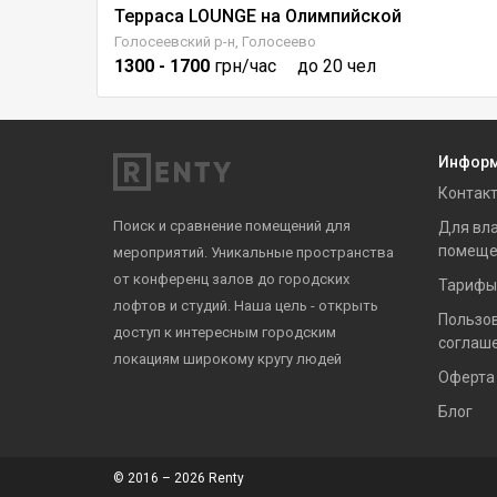
Терраса LOUNGE на Олимпийской
Голосеевский р-н, Голосеево
1300
- 1700
грн/час
до 20 чел
Инфор
Контак
Поиск и сравнение помещений для
Для вл
помеще
мероприятий. Уникальные пространства
от конференц залов до городских
Тарифы
лофтов и студий. Наша цель - открыть
Пользо
доступ к интересным городским
соглаш
локациям широкому кругу людей
Оферта
Блог
© 2016 – 2026 Renty