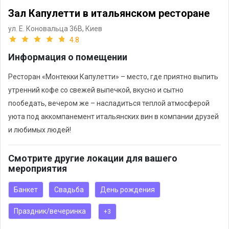
Зал Капулетти в итальянском ресторане
ул. Е. Коновальца 36В,
Киев
4.8
Информация о помещении
Ресторан «Монтекки Капулетти» – место, где приятно выпить
утренний кофе со свежей выпечкой, вкусно и сытно
пообедать, вечером же – насладиться теплой атмосферой
уюта под аккомпанемент итальянских вин в компании друзей
и любимых людей!
Смотрите другие локации для вашего
мероприятия
Банкет
Свадьба
День рождения
Праздник/вечеринка
+3