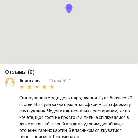
Отзывы (9)
Анастасія
·
13 мая 2019
Святкували в студії день народження. Було близько 20
гостей. Всі були захваті від атмосфери місця і формату
святкування. Чудова альтернатива ресторанам, якщо
хочете, щоб гості не просто їли-пили, а спілкувалися в
дуже затишній і гарній студії з чудовим дизайном, в
оточенні гарних картин. З власником спілкуватися
легко і приємно. Рекомендую.