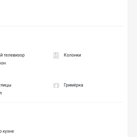
й телевизор
Колонки
фон
 улицы
Гримёрка
л
о кухне