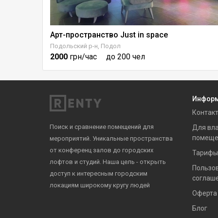
ике
Арт-пространство Just in space
Подольский р-н, Подол
2000
грн/час
до 200 чел
Инфор
Контак
Поиск и сравнение помещений для
Для вл
помеще
мероприятий. Уникальные пространства
от конференц залов до городских
Тарифы
лофтов и студий. Наша цель - открыть
Пользо
доступ к интересным городским
соглаш
локациям широкому кругу людей
Оферта
Блог