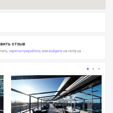
вить отзыв
етить,
зарегистрируйтесь
или
войдите
на renty.ua