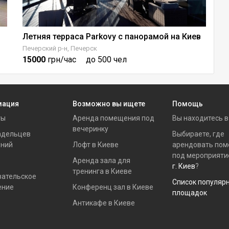
Летняя терраса Parkovy с панорамой на Киев
Л
Печерский р-н, Печерск
Пе
15000
грн/час
до 500 чел
1
мация
Возможно вы ищете
Помощь
ты
Аренда помещения под
Вы находитесь 
вечеринку
адельцев
Выбираете, где
ний
Лофт в Киеве
арендовать по
под мероприяти
Аренда зала для
г. Киев
?
тренинга в Киеве
вательское
Список популяр
ение
Конференц зал в Киеве
площадок
Антикафе в Киеве