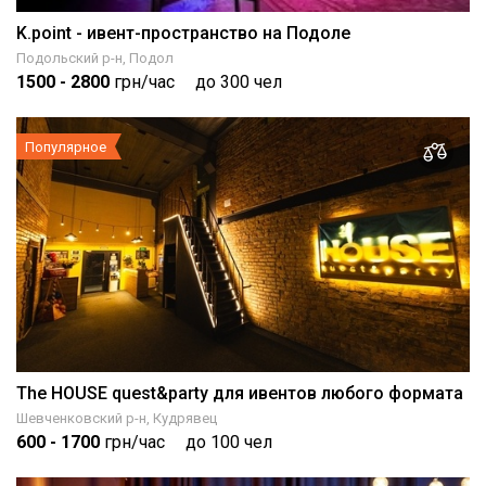
K.point - ивент-пространство на Подоле
Подольский р-н, Подол
1500
- 2800
грн/час
до 300 чел
Популярное
The HOUSE quest&party для ивентов любого формата
Шевченковский р-н, Кудрявец
600
- 1700
грн/час
до 100 чел