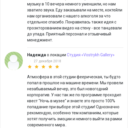
музыку в 10 вечера немного уменшили, но нам
хватило звука. Еду заказывали на месте, коктейли
нам организовали с нашего алкоголя за что
отдельное спасибо. Понравилась также идея с
проэкторованием видео на стену - все танцевали
до упада. Приятный персонал и отзывчивый
менеджмент.
Надежда
о локации
Студия «Vostrykh Gallery»
·
27 декабря 2018
Атмосфера в этой студии феерическая, ты будто
попал в прошлое на машине времени. Мы провели
незабываемый вечер, это был новогодний
корпоратив. У нас так же по программе проходил
квест "Ночь в музее" и знаете это просто 100%
попадание при выборе этой студии! Однозначно
рекомендую, особенно тем компаниям, которые
хотят получить эмоции и немного выйти за рамки
современного мира..