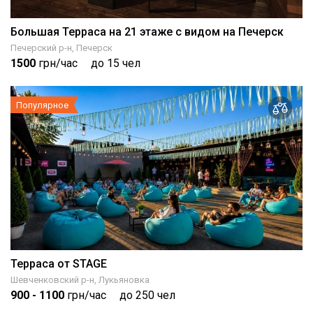
Большая Терраса на 21 этаже с видом на Печерск
Печерский р-н, Печерск
1500
грн/час
до 15 чел
Популярное
Терраса от STAGE
Шевченковский р-н, Лукьяновка
900
- 1100
грн/час
до 250 чел