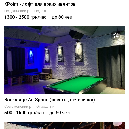
KPoint - лофт для ярких ивентов
Подольский р-н, Подол
1300
- 2500
грн/час
до 80 чел
Backstage Art Space (ивенты, вечеринки)
Соломенский р-н, Отрадный
500
- 1500
грн/час
до 50 чел